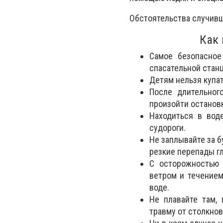
Обстоятельства случивш
Как 
Самое безопасное
спасательной станц
Детям нельзя купат
После длительног
произойти остановк
Находиться в вод
судороги.
Не заплывайте за б
резкие перепады г
С осторожностью 
ветром и течением
воде.
Не плавайте там,
травму от столкнов