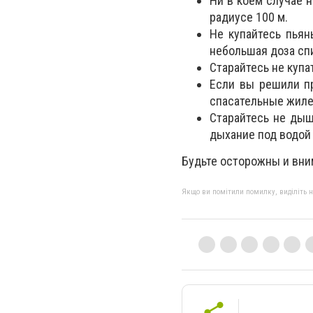
Ни в коем случае н
радиусе 100 м.
Не купайтесь пьян
небольшая доза сп
Старайтесь не купа
Если вы решили пр
спасательные жиле
Старайтесь не дыш
дыхание под водой 
Будьте осторожны и вни
Якщо ви помітили помилку, виділіть нео