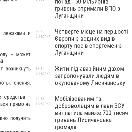
понад 150 мільйонів
гривень отримали ВПО з
Луганщини
Четверте місце на першості
22:20
, лежаками и
3 серпня
Європи з водних видів
спорту посів спортсмен з
Луганщини
воду – может
й.
Жити під аварійним дахом
т возникнуть
13:19
3 серпня
запропонували людям в
окупованому Лисичанську
оты, течения,
е средства –
Мобілізованим та
09:18
ться прямо на
3 серпня
добровольцям в лави ЗСУ
виплатила майже 700 тисяч
жно получить
гривень Лисичанська
громада