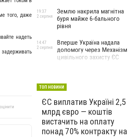
ажает током в
Землю накрила магнітна
19:37
ме того, даже
2 серпня
буря майже 6-бального
рівня
ывайте надеть
Вперше Україна надала
14:47
2 серпня
допомогу через Механізм
е задерживать
цивільного захисту ЄС
ТОП НОВИНИ
ЄС виплатив Україні 2,5
 оцінити
млрд євро — коштів
вистачить на оплату
понад 70% контракту на