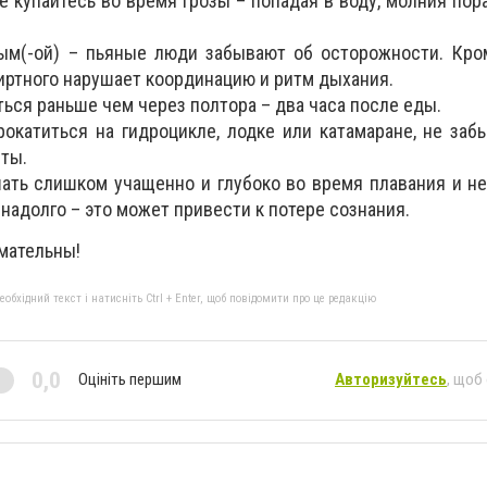
е купайтесь во время грозы – попадая в воду, молния пор
ым(-ой) – пьяные люди забывают об осторожности. Кро
иртного нарушает координацию и ритм дыхания.
ться раньше чем через полтора – два часа после еды.
окатиться на гидроцикле, лодке или катамаране, не заб
ты.
ать слишком учащенно и глубоко во время плавания и н
надолго – это может привести к потере сознания.
мательны!
бхідний текст і натисніть Ctrl + Enter, щоб повідомити про це редакцію
0,0
Оцініть першим
Авторизуйтесь
, щоб