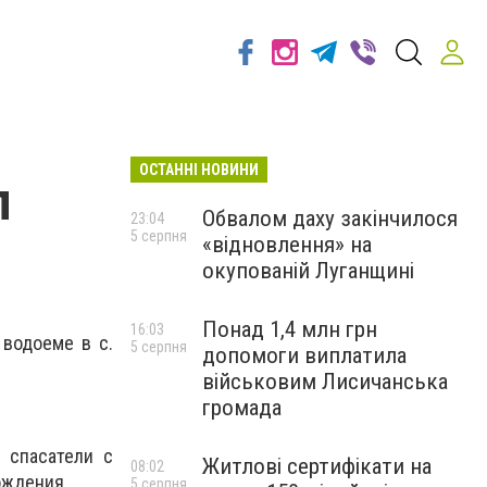
ОСТАННІ НОВИНИ
л
Обвалом даху закінчилося
23:04
5 серпня
«відновлення» на
окупованій Луганщині
Понад 1,4 млн грн
16:03
 водоеме в с.
5 серпня
допомоги виплатила
військовим Лисичанська
громада
 спасатели с
Житлові сертифікати на
08:02
ождения.
5 серпня