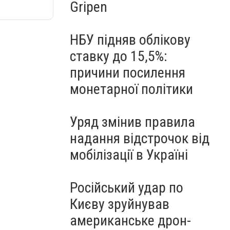
Gripen
НБУ підняв облікову
ставку до 15,5%:
причини посилення
монетарної політики
Уряд змінив правила
надання відстрочок від
мобілізації в Україні
Російський удар по
Києву зруйнував
американське дрон-