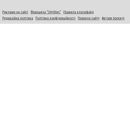
Реклама на сайті
Франшиза "CitySites"
Правила класифайд
Редакційна політика
Політика конфіденційності
Правила сайту
Автори проєкту