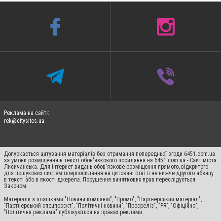
Реклама на сайті:
rek@citysites.ua
Допускається цитування матеріалів без отримання попередньої згоди 6451.com.ua
за умови розміщення в тексті обов'язкового посилання на 6451.com.ua - Сайт міста
Лисичанська. Для інтернет-видань обов'язкове розміщення прямого, відкритого
для пошукових систем гіперпосилання на цитовані статті не нижче другого абзацу
в тексті або в якості джерела. Порушення виняткових прав переслідується
Законом.
Матеріали з плашками "Новини компаній", "Промо", "Партнерський матеріал",
"Партнерський спецпроєкт", "Політичні новини", "Пресреліз", "PR", "Офіційно",
"Політична реклама" публікуються на правах реклами.