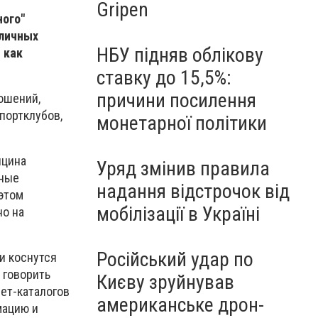
Gripen
ного"
бличных
НБУ підняв облікову
 как
ставку до 15,5%:
причини посилення
ошений,
спортклубов,
монетарної політики
ицина
Уряд змінив правила
вные
надання відстрочок від
 этом
мобілізації в Україні
но на
Російський удар по
и коснутся
 говорить
Києву зруйнував
нет-каталогов
американське дрон-
мацию и