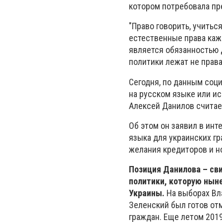
котором потребовала пр
"Право говорить, учить
естественные права каж
является обязанностью д
политики лежат не права
Сегодня, по данным соц
на русском языке или и
Алексей Данилов считает
Об этом он заявил в инт
языка для украинских г
желания кредиторов и н
Позиция Данилова – св
политики, которую нын
Украины.
На выборах Вл
Зеленский был готов от
граждан. Еще летом 2019