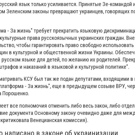
 русский язык только усиливается. Принятые Зе-командой 
м Зеленским законы превращают украинцев, говорящих по
ма - За жизнь" требует прекратить языковую дискриминац
культурные права русскоязычных украинских граждан. Вне
ьство, чтобы гарантировать право свободно использовать
щин в культурной и общественной жизни Украины. Обеспеч
 русском языке для детей, по желанию их родителей. Прек
трафов и наказаний в языковой и культурной политике".
сматривать КСУ был так же подан депутатами, входящими 
платформа - За жизнь", еще в предыдущем созыве ВРУ, че
а Порошенко.
еет все полномочия отменить либо весь закон, либо отдел
твие документа Основному закону очевидно даже для меж
скритиковала Венецианская комиссия).
о написано в законе об украинизации