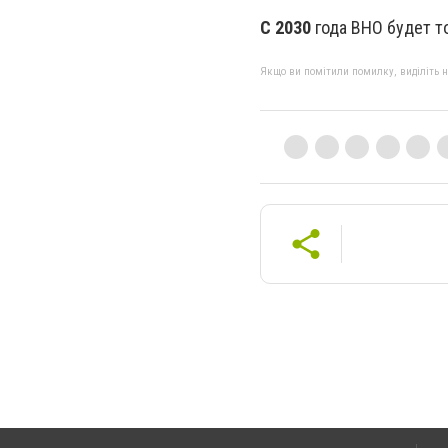
С 2030
года ВНО будет т
Якщо ви помітили помилку, виділіть нео