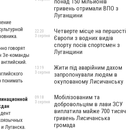
понад 150 мільйонів
гривень отримали ВПО з
Луганщини
чение
культурной
Четверте місце на першості
22:20
новника.
3 серпня
Європи з водних видів
спорту посів спортсмен з
нно говорят
Луганщини
ен Зе-команды
 английский.
Жити під аварійним дахом
13:19
3 серпня
нглийского
запропонували людям в
о понимать
окупованому Лисичанську
Мобілізованим та
09:18
минационной
3 серпня
добровольцям в лави ЗСУ
ждан
виплатила майже 700 тисяч
идент
гривень Лисичанська
скоязычных
громада
и Луганска.