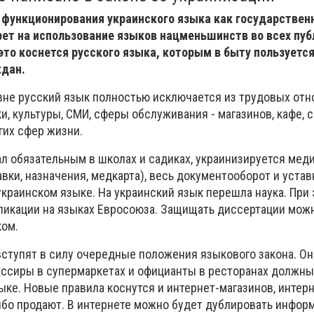
 функционирования украинского языка как государствен
рет на использование языков нацменьшинств во всех пу
это коснется русского языка, которым в быту пользуется
ждан.
вне русский язык полностью исключается из трудовых отн
и, культуры, СМИ, сферы обслуживания - магазинов, кафе, 
гих сфер жизни.
ал обязательным в школах и садиках, украинизируется мед
авки, назначения, медкарта), весь документооборот и уста
украинском языке. На украинский язык перешла наука. При
ликации на языках Евросоюза. Защищать диссертации мож
ком.
ступят в силу очередные положения языкового закона. Он
ссиры в супермаркетах и официанты в ресторанах должны
ыке. Новые правила коснутся и интернет-магазинов, интер
либо продают. В интернете можно будет дублировать инфор