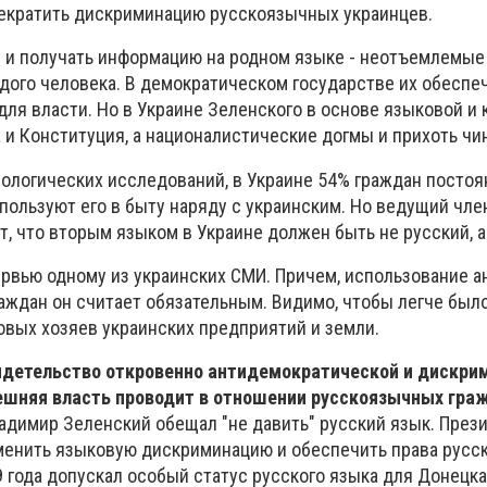
екратить дискриминацию русскоязычных украинцев.
ся и получать информацию на родном языке - неотъемлемые
дого человека. В демократическом государстве их обеспе
ля власти. Но в Украине Зеленского в основе языковой и 
 и Конституция, а националистические догмы и прихоть чи
иологических исследований, в Украине 54% граждан постоя
спользуют его в быту наряду с украинским. Но ведущий чл
, что вторым языком в Украине должен быть не русский, а
ервью одному из украинских СМИ. Причем, использование а
раждан он считает обязательным. Видимо, чтобы легче был
овых хозяев украинских предприятий и земли.
идетельство откровенно антидемократической и дискри
ешняя власть проводит в отношении русскоязычных гра
адимир Зеленский обещал "не давить" русский язык. През
менить языковую дискриминацию и обеспечить права рус
 года допускал особый статус русского языка для Донецка 