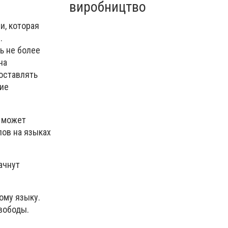
виробництво
и, которая
.
ь не более
на
оставлять
ние
е может
лов на языках
ачнут
ому языку.
вободы.