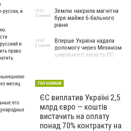
и
Землю накрила магнітна
-русски, в
19:37
2 серпня
буря майже 6-бального
рівня
ию.
сти
Вперше Україна надала
14:47
 русский и
2 серпня
допомогу через Механізм
ить право
цивільного захисту ЄС
ратить
в нынешнюю
рез месяц
ТОП НОВИНИ
ЄС виплатив Україні 2,5
ьные его
млрд євро — коштів
дународных
вистачить на оплату
понад 70% контракту на