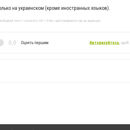
олько на украинском (кроме иностранных языков).
бхідний текст і натисніть Ctrl + Enter, щоб повідомити про це редакцію
0,0
Оцініть першим
Авторизуйтесь
, щоб