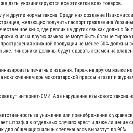
 же даты украинизируются все этикетки всех товаров.
лу и другие нормы закона. Среди них создание Нацкомисси
странцев, желающих получить паспорт гражданина Украины
ечественное кино, где реплик на других языках должно быт
иражи книг на других языках не могут быть больше тиража 
аспространения книжной продукции не менее 50% должны с
языке. Чиновники должны будут сдавать экзамен на владе
инизировать печатные издания. Тираж на другом языке н
за исключением крымскотатарской прессы и газет и журна
реведут интернет-СМИ. А за нарушение языкового закона н
ветственность за унижение или пренебрежение к украинск
ает штраф, а в отдельных случаях арест и даже лишение с
ык для общенациональных телеканалов вырастут до 90%.