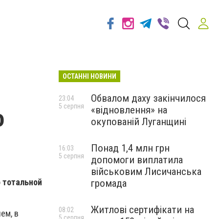
ОСТАННІ НОВИНИ
Обвалом даху закінчилося
23:04
5 серпня
«відновлення» на
о
окупованій Луганщині
Понад 1,4 млн грн
16:03
5 серпня
допомоги виплатила
військовим Лисичанська
о тотальной
громада
Житлові сертифікати на
08:02
ем, в
5 серпня