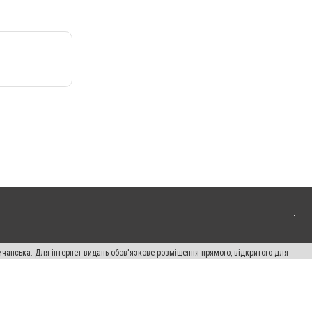
ичанська. Для інтернет-видань обов'язкове розміщення прямого, відкритого для
лама" публікуються на правах реклами.