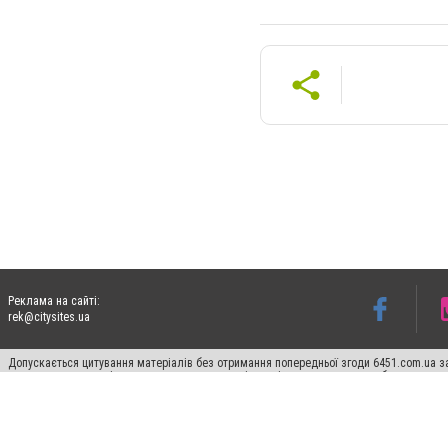
Реклама на сайті:
rek@citysites.ua
Допускається цитування матеріалів без отримання попередньої згоди 6451.com.ua за
пошукових систем гіперпосилання на цитовані статті не нижче другого абзацу в тек
Матеріали з плашками "Новини компаній", "Промо", "Партнерський матеріал", "Партнер