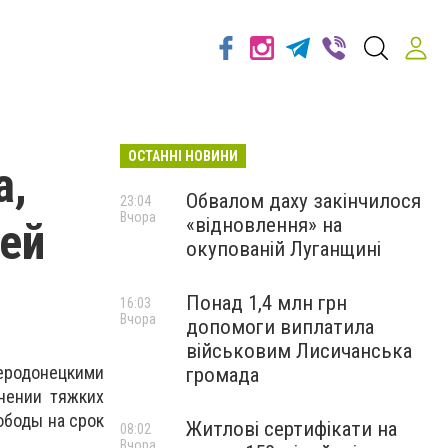
ОСТАННІ НОВИНИ
а,
Обвалом даху закінчилося
23:04
Вчора
«відновлення» на
ей
окупованій Луганщині
Понад 1,4 млн грн
16:03
Вчора
допомоги виплатила
військовим Лисичанська
еродонецкими
громада
нении тяжких
ободы на срок
Житлові сертифікати на
08:02
Вчора