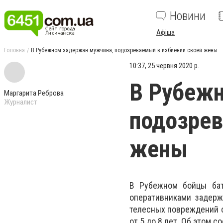
Новини
Афіша
Головна
В Рубежном задержан мужчина, подозреваемый в избиении своей жены
10:37, 25 червня 2020 р.
В Рубеж
Маргарита Реброва
Журналист
подозрев
жены
В Рубежном бойцы бат
оперативниками задерж
телесных повреждений с
от 5 до 8 лет. Об этом 