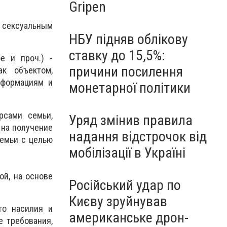
Gripen
к сексуальным
НБУ підняв облікову
ставку до 15,5%:
е и проч.) -
причини посилення
к объектом,
еформациям и
монетарної політики
рсами семьи,
Уряд змінив правила
 на получение
надання відстрочок від
семьи с целью
мобілізації в Україні
ой, на основе
Російський удар по
Києву зруйнував
го насилия и
американське дрон-
е требования,