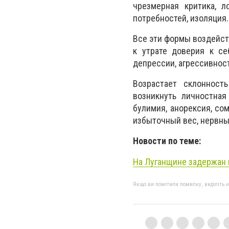
чрезмерная критика, л
потребностей, изоляция.
Все эти формы воздейст
к утрате доверия к се
депрессии, агрессивност
Возрастает склонност
возникнуть личностная
булимия, анорексия, со
избыточный вес, нервны
Новости по теме:
На Луганщине задержан 
Якщо ви помітили помилку, виділіть нео