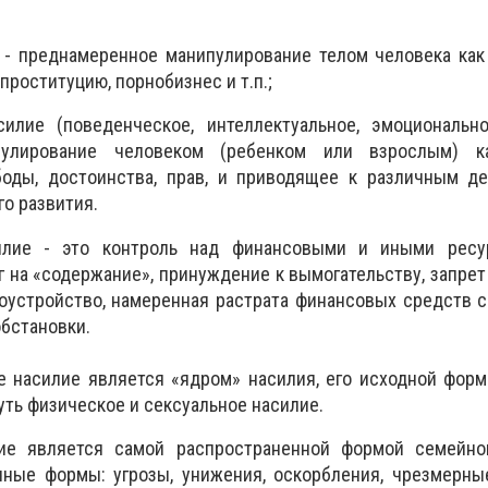
е - преднамеренное манипулирование телом человека ка
проституцию, порнобизнес и т.п.;
силие (поведенческое, интеллектуальное, эмоционально
пулирование человеком (ребенком или взрослым) ка
боды, достоинства, прав, и приводящее к различным д
о развития.
илие - это контроль над финансовыми и иными ресу
 на «содержание», принуждение к вымогательству, запрет
оустройство, намеренная растрата финансовых средств 
бстановки.
 насилие является «ядром» насилия, его исходной форм
уть физическое и сексуальное насилие.
лие является самой распространенной формой семейно
чные формы: угрозы, унижения, оскорбления, чрезмерны