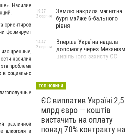
ыше». Насилие
Землю накрила магнітна
19:37
нций.
2 серпня
буря майже 6-бального
та ориентиров
рівня
ени формирует
Вперше Україна надала
14:47
2 серпня
допомогу через Механізм
е изощренные,
цивільного захисту ЄС
ности насилия
 эта проблема
о в социально
ТОП НОВИНИ
благополучные
ЄС виплатив Україні 2,5
млрд євро — коштів
вистачить на оплату
ий различной
понад 70% контракту на
е алкоголя и