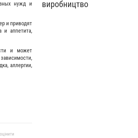
виробництво
овных нужд и
ер и приводят
 и аппетита,
ости и может
зависимости,
ка, аллергии,
 оцінити