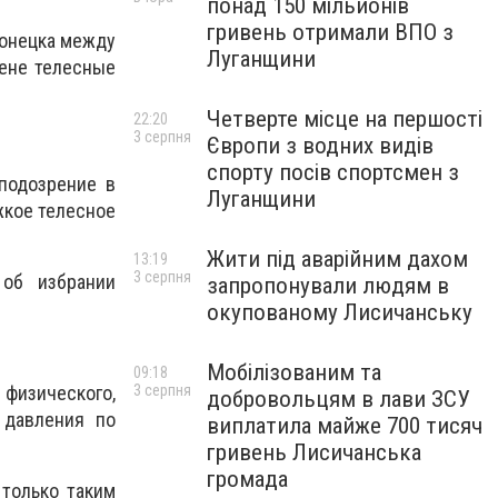
понад 150 мільйонів
гривень отримали ВПО з
донецка между
Луганщини
жене телесные
Четверте місце на першості
22:20
3 серпня
Європи з водних видів
спорту посів спортсмен з
подозрение в
Луганщини
жкое телесное
Жити під аварійним дахом
13:19
3 серпня
 об избрании
запропонували людям в
окупованому Лисичанську
Мобілізованим та
09:18
изического,
3 серпня
добровольцям в лави ЗСУ
 давления по
виплатила майже 700 тисяч
гривень Лисичанська
громада
 только таким