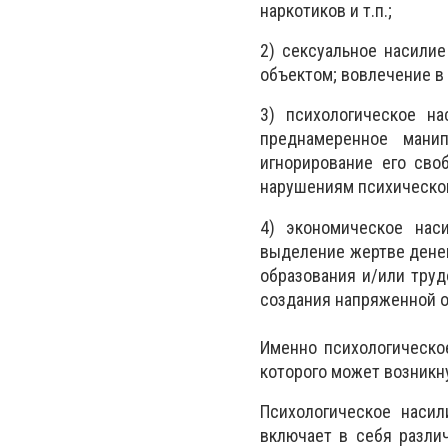
наркотиков и т.п.;
2) сексуальное насили
объектом; вовлечение в 
3) психологическое на
преднамеренное мани
игнорирование его сво
нарушениям психическог
4) экономическое нас
выделение жертве денег
образования и/или труд
создания напряженной о
Именно психологическое
которого может возникн
Психологическое наси
включает в себя разли