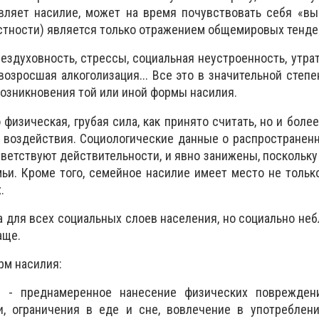
являет насилие, может на время почувствовать себя «в
астности) является только отражением общемировых тенде
ездуховность, стрессы, социальная неустроенность, утра
возросшая алкоголизация... Все это в значительной степ
возникновения той или иной формы насилия.
 физическая, грубая сила, как принято считать, но и боле
 воздействия. Социологические данные о распространен
ответствуют действительности, и явно занижены, поскольку
ьи. Кроме того, семейное насилие имеет место не тольк
.
а для всех социальных слоев населения, но социально не
аще.
рм насилия:
е - преднамеренное нанесение физических поврежден
и, ограничения в еде и сне, вовлечение в употреблени