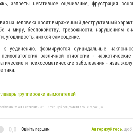
ожь, запреты негативное оценивание, фрустрация осн
вия на человека носят выраженный деструктивный характ
бе и миру, беспокойству, тревожности, нарушениям сна
и, угодливость, низкой самооценке.
ь к уединению, формируются суицидальные наклонн
 психопатология различной этиологии - наркотические 
матические и психосоматические заболевания - язва желуд
е тики.
главарь группировки вымогателей
бхідний текст і натисніть Ctrl + Enter, щоб повідомити про це редакцію
0,0
Оцініть першим
Авторизуйтесь
, щоб