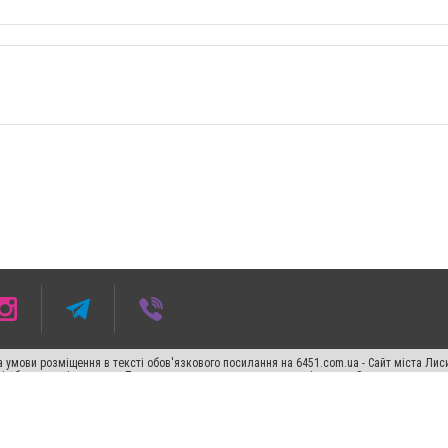
 умови розміщення в тексті обов'язкового посилання на 6451.com.ua - Сайт міста Лис
сті або в якості джерела. Порушення виняткових прав переслідується Законом.
ський спецпроєкт", "Політичні новини", "Пресреліз", "PR", "Офіційно", "Політична рек