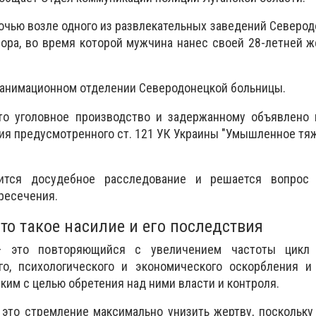
очью возле одного из развлекательных заведений Северо
ора, во время которой мужчина нанес своей 28-летней 
еанимационном отделении Северодонецкой больницы.
то уголовное производство и задержанному объявлено 
я предусмотренного ст. 121 УК Украины "Умышленное тя
ится досудебное расследование и решается вопрос
ресечения.
то такое насилие и его последствия
это повторяющийся с увеличением частоты цикл ф
ого, психологического и экономического оскорбления и
ким с целью обретения над ними власти и контроля.
это стремление максимально унизить жертву, поскольку