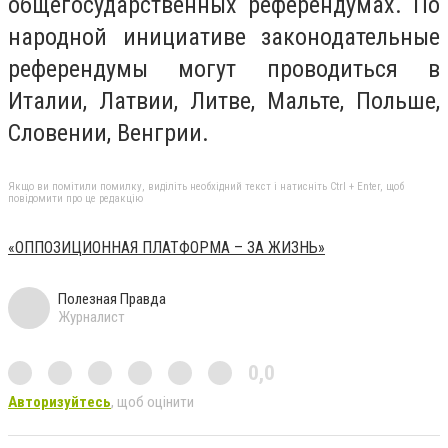
общегосударственных референдумах. По
народной инициативе законодательные
референдумы могут проводиться в
Италии, Латвии, Литве, Мальте, Польше,
Словении, Венгрии.
Якщо ви помітили помилку, виділіть необхідний текст і натисніть Ctrl + Enter, щоб
повідомити про це редакцію
«ОППОЗИЦИОННАЯ ПЛАТФОРМА – ЗА ЖИЗНЬ»
Полезная Правда
Журналист
0,0
Авторизуйтесь
, щоб оцінити