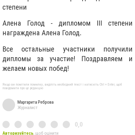
степени
Алена Голод - д
ипломом III степени
награждена Алена Голод.
Все остальные участники получили
дипломы за участие! Поздравляем и
желаем новых побед!
Якщо ви помітили помилку, виділіть необхідний текст і натисніть Ctrl + Enter, щоб
повідомити про це редакцію
Маргарита Реброва
Журналист
0,0
Авторизуйтесь
, щоб оцінити