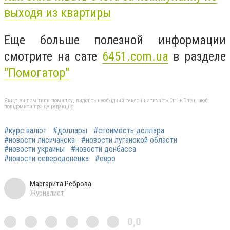
выходя из квартиры
Еще больше полезной информации
смотрите на сате
6451.com.ua
в разделе
"Помогатор"
Якщо ви помітили помилку, виділіть необхідний текст і натисніть Ctrl + Enter, щоб
повідомити про це редакцію
#курс валют
#доллары
#стоимость доллара
#новости лисичанска
#новости луганской области
#новости украины
#новости донбасса
#новости северодонецка
#евро
Маргарита Реброва
Журналист
0,0