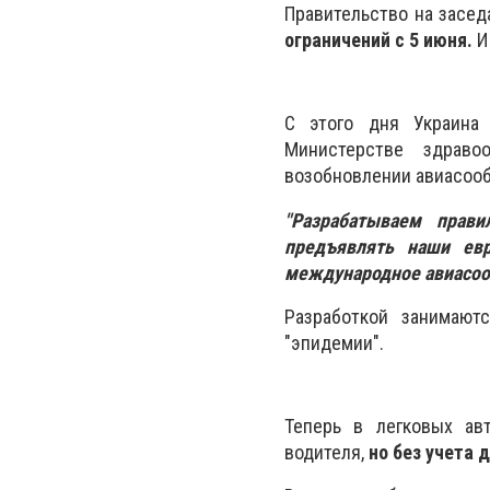
Правительство на засе
ограничений с 5 июня.
И
С этого дня Украин
Министерстве здраво
возобновлении авиасоо
"Разрабатываем прав
предъявлять наши ев
международное авиасоо
Разработкой занимают
"эпидемии".
Теперь в легковых ав
водителя,
но без учета д