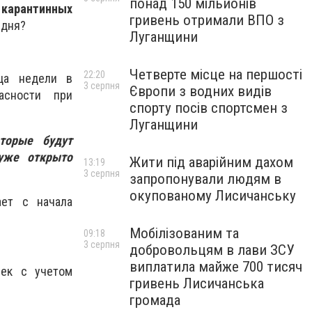
понад 150 мільйонів
 карантинных
гривень отримали ВПО з
 дня?
Луганщини
Четверте місце на першості
22:20
а недели в
3 серпня
Європи з водних видів
асности при
спорту посів спортсмен з
Луганщини
торые будут
уже открыто
Жити під аварійним дахом
13:19
3 серпня
запропонували людям в
окупованому Лисичанську
ает с начала
Мобілізованим та
09:18
3 серпня
добровольцям в лави ЗСУ
виплатила майже 700 тисяч
век с учетом
гривень Лисичанська
громада