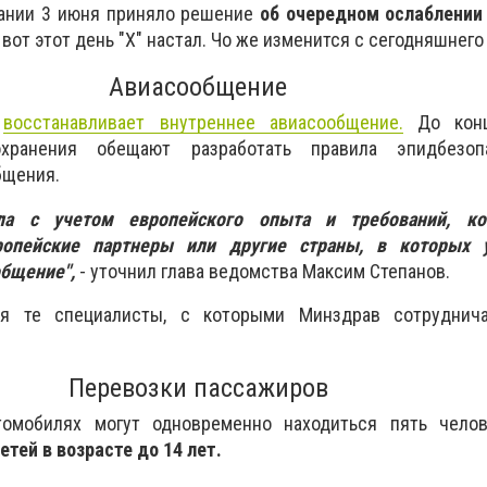
дании 3 июня приняло решение
об очередном ослаблении
 вот этот день "Х" настал. Чо же изменится с сегодняшнего
Авиасообщение
а
восстанавливает внутреннее авиасообщение.
До конц
охранения обещают разработать правила эпидбезоп
бщения.
ила с учетом европейского опыта и требований, ко
ропейские партнеры или другие страны, в которых 
бщение",
- уточнил глава ведомства Максим Степанов.
ся те специалисты, с которыми Минздрав сотруднич
Перевозки пассажиров
томобилях могут одновременно находиться пять чело
етей в возрасте до 14 лет.