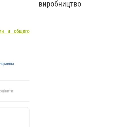
виробництво
мии и общего
украины
 оцінити