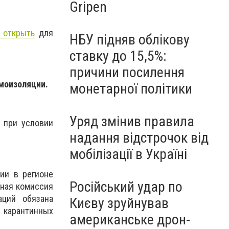
Gripen
 открыть
для
НБУ підняв облікову
ставку до 15,5%:
причини посилення
моизоляции.
монетарної політики
Уряд змінив правила
 при условии
надання відстрочок від
мобілізації в Україні
ии в регионе
Російський удар по
ьная комиссия
аций обязана
Києву зруйнував
 карантинных
американське дрон-