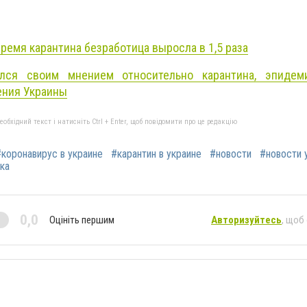
время карантина безработица выросла в 1,5 раза
лся своим мнением относительно карантина, эпиде
ения Украины
бхідний текст і натисніть Ctrl + Enter, щоб повідомити про це редакцію
#коронавирус в украине
#карантин в украине
#новости
#новости 
ка
0,0
Оцініть першим
Авторизуйтесь
, щоб