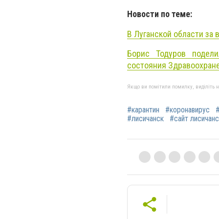
Новости по теме:
В Луганской области за 
Борис Тодуров подели
состояния Здравоохран
Якщо ви помітили помилку, виділіть нео
#карантин
#коронавирус
#лисичанск
#сайт лисичанс