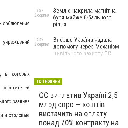
Землю накрила магнітна
19:37
2 серпня
буря майже 6-бального
ии соблюдения
рівня
Вперше Україна надала
14:47
 учреждений
2 серпня
допомогу через Механізм
цивільного захисту ЄС
й, в которых
ТОП НОВИНИ
т посетителей
ЄС виплатив Україні 2,5
ьного разлива
млрд євро — коштів
вистачить на оплату
ки и столовые
понад 70% контракту на