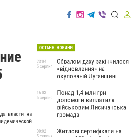
ОСТАННІ НОВИНИ
ение
Обвалом даху закінчилося
23:04
5 серпня
«відновлення» на
5
окупованій Луганщині
Понад 1,4 млн грн
16:03
5 серпня
допомоги виплатила
військовим Лисичанська
гда власти на
громада
эпидемической
Житлові сертифікати на
08:02
5 серпня