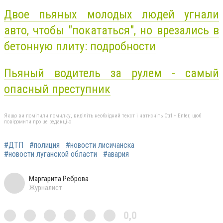
Двое пьяных молодых людей угнали
авто, чтобы "покататься", но врезались в
бетонную плиту: подробности
Пьяный водитель за рулем - самый
опасный преступник
Якщо ви помітили помилку, виділіть необхідний текст і натисніть Ctrl + Enter, щоб
повідомити про це редакцію
#ДТП
#полиция
#новости лисичанска
#новости луганской области
#авария
Маргарита Реброва
Журналист
0,0