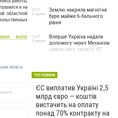
ились работы,
тразился и на
Землю накрила магнітна
19:37
ой областной
2 серпня
буря майже 6-бального
вольственных
рівня
Вперше Україна надала
овали возле
14:47
2 серпня
допомогу через Механізм
цивільного захисту ЄС
нская область
ТОП НОВИНИ
ЄС виплатив Україні 2,5
 оцінити
млрд євро — коштів
вистачить на оплату
понад 70% контракту на