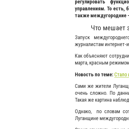
регулировать функци
управлениям. То есть, 
также междугородние - 
Что мешает 
Запуск междугороднег
журналистам интернет-
Как объясняют сотрудни
марта, красным режимом
Новость по теме:
Стало 
Сами же жители Луганщи
очень сложно. По данн
Такая же картина наблю
Однако, по словам сот
Луганщине междугородн