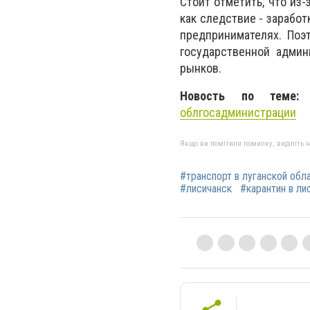
Стоит отметить, что из
как следствие - заработ
предпринимателях. Поэ
государственной админ
рынков.
Новость по теме
облгосадминистрации
Якщо ви помітили помилку, виділіть нео
#транспорт в луганской обл
#лисичанск
#карантин в ли