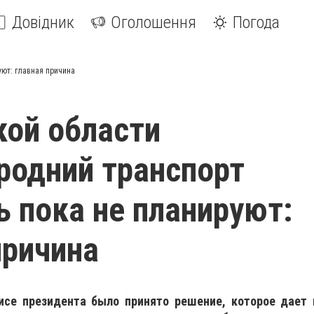
Довідник
Оголошення
Погода
уют: главная причина
кой области
одний транспорт
ь пока не планируют:
причина
фисе президента было принято решение, которое дает