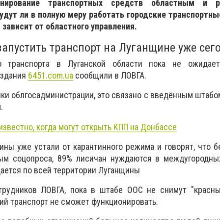
онирование транспортных средств областным и р
будут ли в полную меру работать городские транспортны
зависит от областного управления.
запустить транспорт на Луганщине уже сег
о транспорта в Луганской области пока не ожидае
издания
6451.com.ua
сообщили в ЛОВГА.
ки облгосадминистрации, это связано с введённым штабо
.
известно, когда могут открыть КПП на Донбассе
ны уже устали от карантинного режима и говорят, что б
ым соцопроса, 89% лисичан нуждаются в междугородных
дается по всей территории Луганщины
рудников ЛОВГА, пока в штабе ООС не снимут "красны
ий транспорт не сможет функционировать.