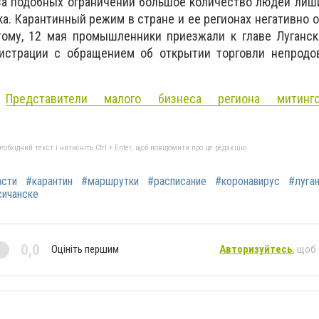
-за подобных ограничений большое количество людей лиш
ка. Карантинный режим в стране и ее регионах негативно о
тому, 12 мая
промышленники приезжали к главе Луганск
истрации с обращением об открытии торговли непродо
:
Представители малого бизнеса региона митинг
бхідний текст і натисніть Ctrl + Enter, щоб повідомити про це редакцію
асти
#карантин
#маршрутки
#расписание
#коронавирус
#луга
сичанске
0,0
Оцініть першим
Авторизуйтесь
, щоб