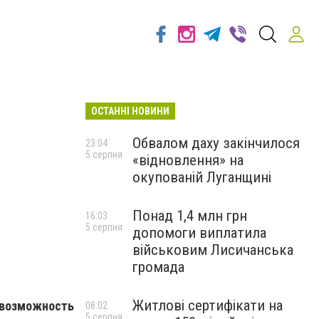
ОСТАННІ НОВИНИ
Обвалом даху закінчилося
23:04
5 серпня
«відновлення» на
окупованій Луганщині
Понад 1,4 млн грн
16:03
5 серпня
допомоги виплатила
військовим Лисичанська
громада
Житлові сертифікати на
 возможность
08:02
5 серпня