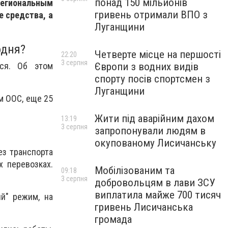
понад 150 мільйонів
егиональным
гривень отримали ВПО з
е средства, а
Луганщини
одня?
Четверте місце на першості
22:20
3 серпня
Європи з водних видів
тся. Об этом
спорту посів спортсмен з
Луганщини
м ООС, еще 25
Жити під аварійним дахом
13:19
3 серпня
запропонували людям в
окупованому Лисичанську
ез транспорта
 перевозках.
Мобілізованим та
09:18
3 серпня
добровольцям в лави ЗСУ
виплатила майже 700 тисяч
й" режим, на
гривень Лисичанська
громада