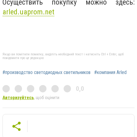
Осуществить покупку можно здесь:
arled.uaprom.net
Якщо ви помітили помилку, виділіть необхідний текст і натисніть Ctrl + Enter, щоб
повідомити про це редакцію
#производство светодиодных светильников
#компания Arled
0,0
Авторизуйтесь
, щоб оцінити