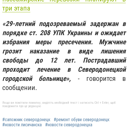
три этапа
«29-летний подозреваемый задержан в
порядке ст. 208 УПК Украины и ожидает
избрания меры пресечения. Мужчине
грозит наказание в виде лишения
свободы до 12 лет. Пострадавший
проходит лечение в Северодонецкой
городской больнице»,
- говорится в
сообщении.
Якщо ви помітили помилку, виділіть необхідний текст і натисніть Ctrl + Enter, щоб
повідомити про це редакцію
#сапожник северодонецк
#ремонт обуви северодонецк
#новости лисичанска
#новости северодонецка