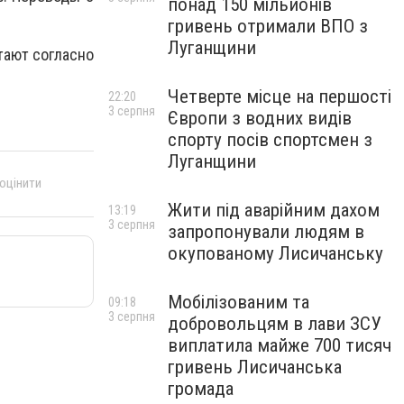
понад 150 мільйонів
гривень отримали ВПО з
Луганщини
тают согласно
Четверте місце на першості
22:20
3 серпня
Європи з водних видів
спорту посів спортсмен з
Луганщини
 оцінити
Жити під аварійним дахом
13:19
3 серпня
запропонували людям в
окупованому Лисичанську
Мобілізованим та
09:18
3 серпня
добровольцям в лави ЗСУ
виплатила майже 700 тисяч
гривень Лисичанська
громада