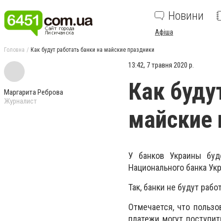
Новини
Афіша
Головна
Как будут работать банки на майские праздники
13:42, 7 травня 2020 р.
Как буду
Маргарита Реброва
Журналист
майские 
У банков Украины буд
Национального банка Ук
Так, банки не будут рабо
Отмечается, что польз
платежи могут поступит