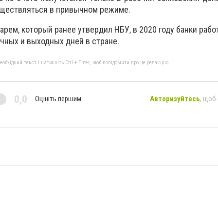
существляться в привычном режиме.
арем, который ранее утвердил НБУ, в 2020 году банки рабо
чных и выходных дней в стране.
бхідний текст і натисніть Ctrl + Enter, щоб повідомити про це редакцію
0,0
Оцініть першим
Авторизуйтесь
, щоб