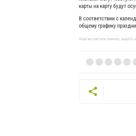
карты на карту будут о
В соответствии с календ
общему графику праздни
Якщо ви помітили помилку, виділіть нео