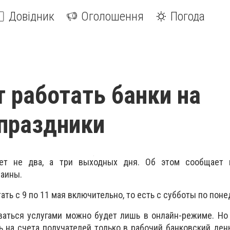
Довідник
Оголошення
Погода
т работать банки на
праздники
ет не два, а три выходных дня. Об этом сообщает 
раины.
тать с 9 по 11 мая включительно, то есть с субботы по поне
оваться услугами можно будет лишь в онлайн-режиме. Н
ь на счета получателей только в рабочий банковский ден