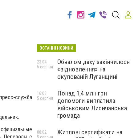
ОСТАННІ НОВИНИ
Обвалом даху закінчилося
23:04
5 серпня
«відновлення» на
окупованій Луганщині
Понад 1,4 млн грн
16:03
пресс-служба
5 серпня
допомоги виплатила
військовим Лисичанська
громада
дельник.
о официальные
Житлові сертифікати на
08:02
ь. Переводы с
5 серпня