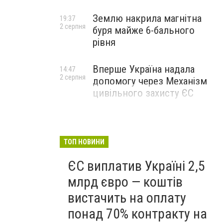
Землю накрила магнітна
19:37
2 серпня
буря майже 6-бального
рівня
Вперше Україна надала
14:47
2 серпня
допомогу через Механізм
цивільного захисту ЄС
ТОП НОВИНИ
ЄС виплатив Україні 2,5
млрд євро — коштів
вистачить на оплату
понад 70% контракту на