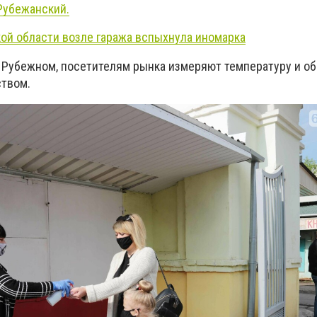
Рубежанский.
кой области возле гаража вспыхнула иномарка
 в Рубежном, посетителям рынка измеряют температуру и 
ством.