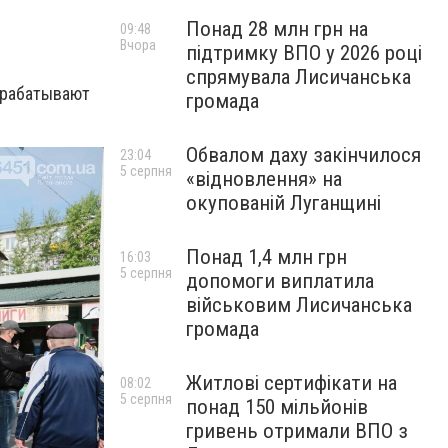
Понад 28 млн грн на
09:48
Вчора
підтримку ВПО у 2026 році
спрямувала Лисичанська
обрабатывают
громада
Обвалом даху закінчилося
23:04
5 серпня
«відновлення» на
окупованій Луганщині
Понад 1,4 млн грн
16:03
5 серпня
допомоги виплатила
військовим Лисичанська
громада
Житлові сертифікати на
08:02
5 серпня
понад 150 мільйонів
гривень отримали ВПО з