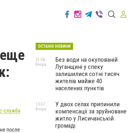
ОСТАННІ НОВИНИ
 еще
Без води на окупованій
21:08
Вчора
Луганщині у спеку
к:
залишилися сотні тисяч
жителів майже 40
населених пунктів
У двох селах припинили
13:07
Вчора
с-служба
компенсації за зруйноване
житло у Лисичанській
громаді
ине после