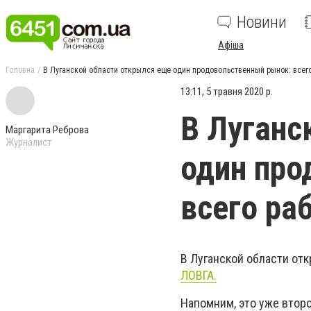
Новини
Афіша
Головна
В Луганской области открылся еще один продовольственный рынок: всего
13:11, 5 травня 2020 р.
В Луганс
Маргарита Реброва
Журналист
один про
всего ра
В Луганской области от
ЛОВГА.
Напомним, это уже втор