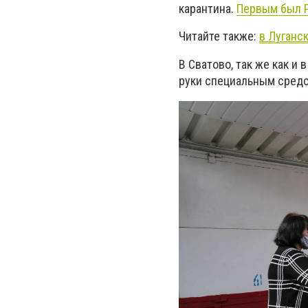
карантина.
Первым был 
Читайте также:
в Луганс
В Сватово, так же как и
руки специальным сред