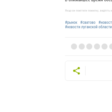
Якщо ви помітили помилку, виділіть нео
#рынок
#сватово
#новост
#новости луганской области