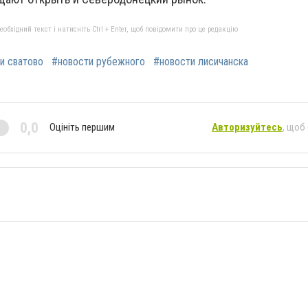
бхідний текст і натисніть Ctrl + Enter, щоб повідомити про це редакцію
и сватово
#новости рубежного
#новости лисичанска
0,0
Оцініть першим
Авторизуйтесь
, щоб