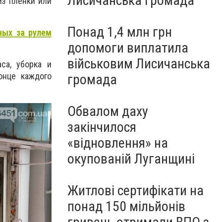
Лисичанська громада
з пленки или
Понад 1,4 млн грн
ных за рулем
допомоги виплатила
військовим Лисичанська
са, уборка и
онце каждого
громада
Обвалом даху
закінчилося
«відновлення» на
окупованій Луганщині
Житлові сертифікати на
понад 150 мільйонів