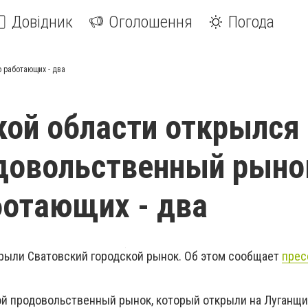
Довідник
Оголошення
Погода
 работающих - два
кой области открылся
довольственный рыно
ботающих - два
крыли Сватовский городской рынок. Об этом сообщает
прес
ой продовольственный рынок, который открыли на Луганщ