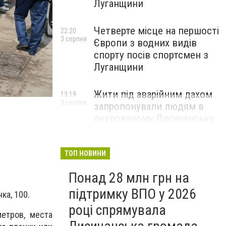
Луганщини
Четверте місце на першості
22:20
3 серпня
Європи з водних видів
спорту посів спортсмен з
Луганщини
Жити під аварійним дахом
13:19
3 серпня
запропонували людям в
окупованому Лисичанську
ТОП НОВИНИ
Понад 28 млн грн на
підтримку ВПО у 2026
ка, 100.
році спрямувала
етров, места