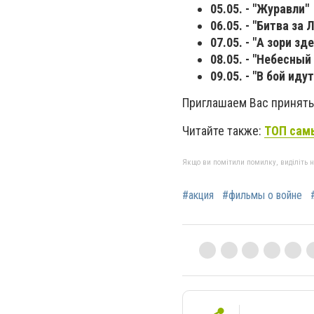
05.05. - "Журавли"
06.05. - "Битва з
07.05. - "А зори зд
08.05. - "Небесный
09.05. - "В бой иду
Приглашаем Вас принять
Читайте также:
ТОП самы
Якщо ви помітили помилку, виділіть нео
#акция
#фильмы о войне