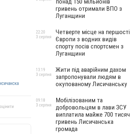
понад 150 мільйонів
гривень отримали ВПО з
Луганщини
Четверте місце на першості
22:20
3 серпня
Європи з водних видів
спорту посів спортсмен з
Луганщини
Жити під аварійним дахом
13:19
3 серпня
запропонували людям в
исичанска
окупованому Лисичанську
Мобілізованим та
09:18
3 серпня
добровольцям в лави ЗСУ
 оцінити
виплатила майже 700 тисяч
гривень Лисичанська
громада