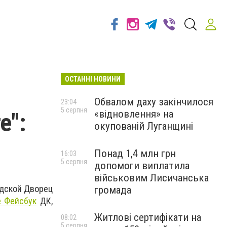
ОСТАННІ НОВИНИ
Обвалом даху закінчилося
23:04
5 серпня
«відновлення» на
е":
окупованій Луганщині
Понад 1,4 млн грн
16:03
5 серпня
допомоги виплатила
військовим Лисичанська
одской Дворец
громада
е Фейсбук
ДК,
Житлові сертифікати на
08:02
5 серпня