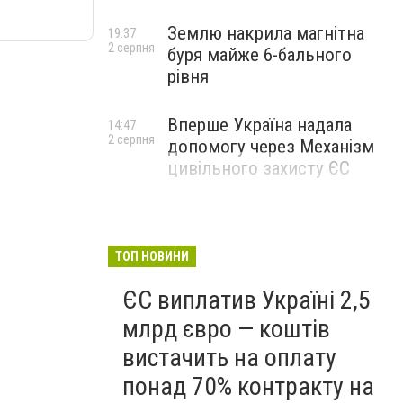
Землю накрила магнітна
19:37
2 серпня
буря майже 6-бального
рівня
Вперше Україна надала
14:47
2 серпня
допомогу через Механізм
цивільного захисту ЄС
ТОП НОВИНИ
ЄС виплатив Україні 2,5
млрд євро — коштів
вистачить на оплату
понад 70% контракту на