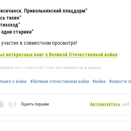
а Лисичанск. Привольнянский плацдарм"
есь тихие"
 тихоход"
т одни старики"
 участие в совместном просмотре!
х интересных книг о Великой Отечественной войне
бхідний текст і натисніть Ctrl + Enter, щоб повідомити про це редакцію
#книги о войне
#Великая отечественная война
#война
#новости л
0,0
Оцініть першим
Авторизуйтесь
, щоб