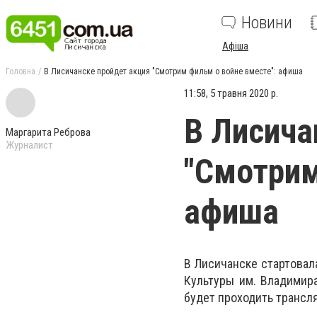
Новини
Афіша
Головна
В Лисичанске пройдет акция "Смотрим фильм о войне вместе": афиша
11:58, 5 травня 2020 р.
В Лисича
Маргарита Реброва
Журналист
"Смотрим
афиша
В Лисичанске стартовал
Культуры им. Владимир
будет проходить транс