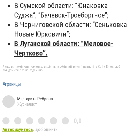
В Сумской области: “Юнаковка-
Суджа”, “Бачевск-Троебортное”;
В Черниговской области: “Сеньковка-
Новые Юрковичи”;
В Луганской области: “Меловое-
Чертково”.
Якщо ви помітили помилку, виділіть необхідний текст і натисніть Ctrl + Enter, щоб
повідомити про це редакцію
#границы
Маргарита Реброва
Журналист
0,0
Авторизуйтесь
, щоб оцінити