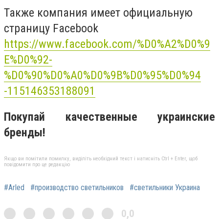
Также компания имеет официальную
страницу Facebook
https://www.facebook.com/%D0%A2%D0%9
E%D0%92-
%D0%90%D0%A0%D0%9B%D0%95%D0%94
-115146353188091
Покупай качественные украинские
бренды!
Якщо ви помітили помилку, виділіть необхідний текст і натисніть Ctrl + Enter, щоб
повідомити про це редакцію
#Arled
#производство светильников
#светильники Украина
0,0