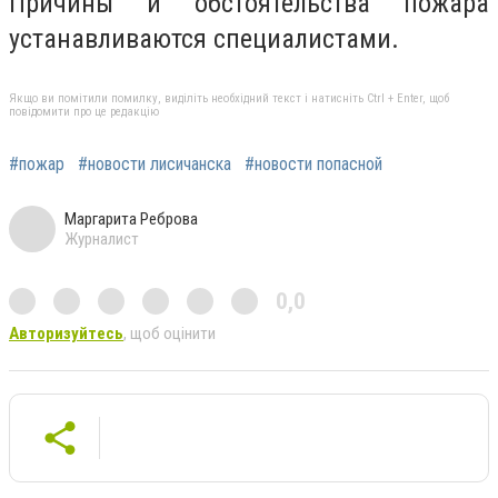
Причины и обстоятельства пожара
устанавливаются специалистами.
Якщо ви помітили помилку, виділіть необхідний текст і натисніть Ctrl + Enter, щоб
повідомити про це редакцію
#пожар
#новости лисичанска
#новости попасной
Маргарита Реброва
Журналист
0,0
Авторизуйтесь
, щоб оцінити