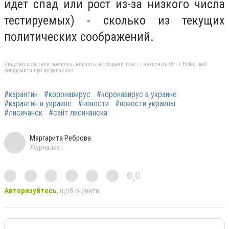
идет спад или рост из-за низкого числа
тестируемых) - сколько из текущих
политических соображений.
Якщо ви помітили помилку, виділіть необхідний текст і натисніть Ctrl + Enter, щоб
повідомити про це редакцію
#карантин
#коронавирус
#коронавирус в украине
#карантин в украине
#новости
#новости украины
#лисичанск
#сайт лисичанска
Маргарита Реброва
Журналист
0,0
Авторизуйтесь
, щоб оцінити