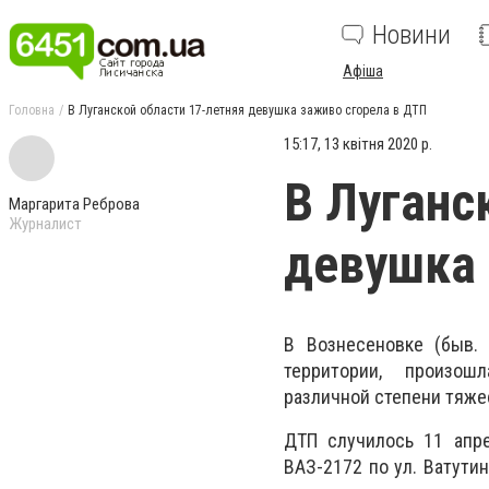
Новини
Афіша
Головна
В Луганской области 17-летняя девушка заживо сгорела в ДТП
15:17, 13 квітня 2020 р.
В Луганс
Маргарита Реброва
Журналист
девушка 
В Вознесеновке (быв. 
территории,
произошл
различной степени тяже
ДТП случилось 11 апре
ВАЗ-2172 по ул. Ватути