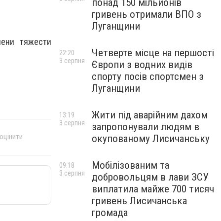
понад 150 мільйонів
гривень отримали ВПО з
Луганщини
пени тяжести
Четверте місце на першості
22:20
3 серпня
Європи з водних видів
спорту посів спортсмен з
Луганщини
Жити під аварійним дахом
13:19
3 серпня
запропонували людям в
 оцінити
окупованому Лисичанську
Мобілізованим та
09:18
3 серпня
добровольцям в лави ЗСУ
виплатила майже 700 тисяч
гривень Лисичанська
громада