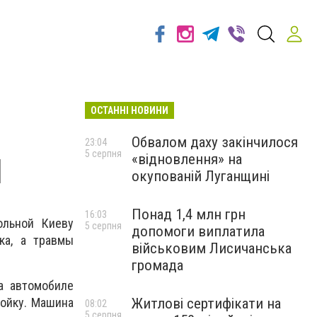
ОСТАННІ НОВИНИ
Обвалом даху закінчилося
23:04
5 серпня
«відновлення» на
П
окупованій Луганщині
Понад 1,4 млн грн
16:03
ольной Киеву
5 серпня
допомоги виплатила
ка, а травмы
військовим Лисичанська
громада
а автомобиле
Житлові сертифікати на
ройку. Машина
08:02
5 серпня