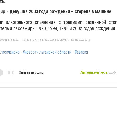
сь.
жир –
девушка 2003 года рождения – сгорела в машине.
ии алкогольного опьянения с травмами различной сте
ель и пассажиры 1990, 1994, 1995 и 2002 годов рождения.
бхідний текст і натисніть Ctrl + Enter, щоб повідомити про це редакцію
 лисичанска
#новости луганской области
#авария
0,0
Оцініть першим
Авторизуйтесь
, щоб