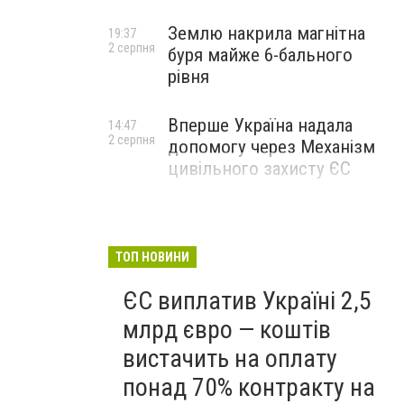
Землю накрила магнітна
19:37
2 серпня
буря майже 6-бального
рівня
Вперше Україна надала
14:47
2 серпня
допомогу через Механізм
цивільного захисту ЄС
ТОП НОВИНИ
ЄС виплатив Україні 2,5
млрд євро — коштів
вистачить на оплату
понад 70% контракту на