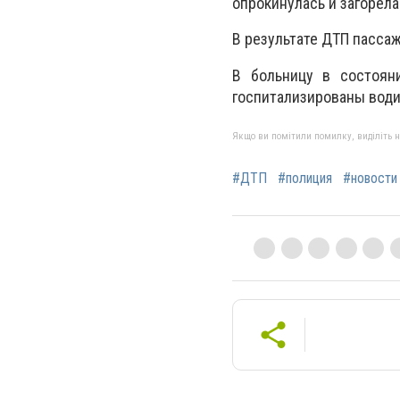
опрокинулась и загорела
В результате ДТП пасса
В больницу в состоян
госпитализированы водит
Якщо ви помітили помилку, виділіть нео
#ДТП
#полиция
#новости