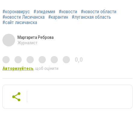
#коронавирус
#эпидемия
#новости
#новости области
#новости Лисичанска
#карантин
#луганская область
#сайт лисичанска
Маргарита Реброва
Журналист
0,0
Авторизуйтесь
, щоб оцінити