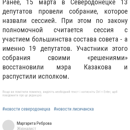
Ранее, 15 марта в Северодонецке 13
депутатов провели собрание, которое
назвали сессией. При этом по закону
полномочной считается сессия с
участием большинства состава совета - а
именно 19 депутатов. Участники этого
собрания своими «решениями»
восстановили мэра Казакова и
распустили исполком.
Якщо ви помітили помилку, виділіть необхідний текст і натисніть Ctrl + Enter, щоб
повідомити про це редакцію
#новости северодонецка
#новости лисичанска
Маргарита Реброва
Журналист