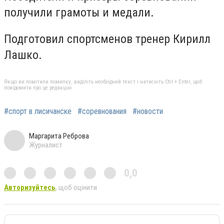
получили грамоты и медали.
Подготовил спортсменов тренер Кирилл
Лашко.
Якщо ви помітили помилку, виділіть необхідний текст і натисніть Ctrl + Enter, щоб
повідомити про це редакцію
#спорт в лисичанске
#соревнования
#новости
Маргарита Реброва
Журналист
0,0
Авторизуйтесь
, щоб оцінити