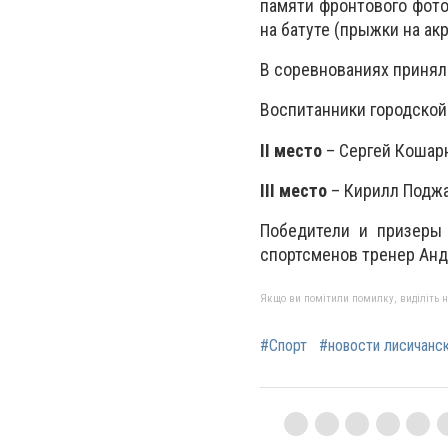
памяти фронтового фото
на батуте (прыжки на ак
В соревнованиях принял
Воспитанники городско
II место
– Сергей Кошар
III место
– Кирилл Поджа
Победители и призеры
спортсменов тренер Анд
Якщо ви помітили помилку, виділіть нео
#Спорт
#новости лисичанс