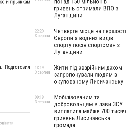
понад 150 мільйонів
ике и прыжкам
гривень отримали ВПО з
Луганщини
Четверте місце на першості
22:20
3 серпня
Європи з водних видів
спорту посів спортсмен з
Луганщини
. Подготовил
Жити під аварійним дахом
13:19
3 серпня
запропонували людям в
окупованому Лисичанську
Мобілізованим та
09:18
3 серпня
добровольцям в лави ЗСУ
виплатила майже 700 тисяч
гривень Лисичанська
 оцінити
громада