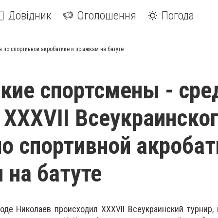
Довідник
Оголошення
Погода
а по спортивной акробатике и прыжкам на батуте
кие спортсмены - сре
 ХХХVІІ Всеукраинско
по спортивной акробат
на батуте
оде Николаев происходил ХХХVІІ Всеукраинский турнир,