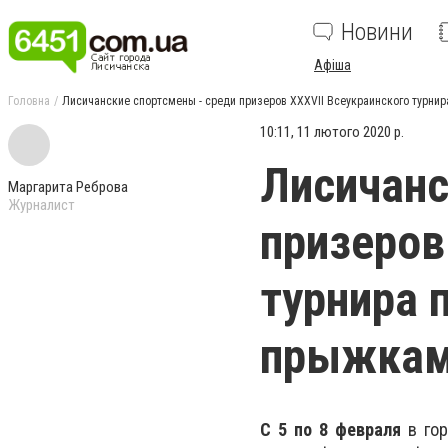
Новини
Афіша
Головна
Лисичанские спортсмены - среди призеров ХХХVІІ Всеукраинского турнир
10:11, 11 лютого 2020 р.
Лисичанс
Маргарита Реброва
Журналист
призеров
турнира 
прыжкам 
С 5 по 8 февраля
в гор