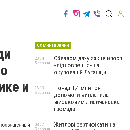
ОСТАННІ НОВИНИ
ди
Обвалом даху закінчилося
23:04
5 серпня
«відновлення» на
го
окупованій Луганщині
ике и
Понад 1,4 млн грн
16:03
5 серпня
допомоги виплатила
військовим Лисичанська
громада
Житлові сертифікати на
 посвященный
08:02
5 серпня