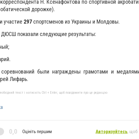
корреспондента Н. Ксенафонтова по спортивной акробат
робатической дорожке).
и участие
297
спортсменов из Украины и Молдовы.
й ДЮСШ показали следующие результаты:
ный;
рий.
 соревнований были награждены грамотами и медалями
рей Лифарь.
бхідний текст і натисніть Ctrl + Enter, щоб повідомити про це редакцію
ка
0,0
Оцініть першим
Авторизуйтесь
, щоб