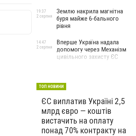
Землю накрила магнітна
19:37
2 серпня
буря майже 6-бального
рівня
Вперше Україна надала
14:47
2 серпня
допомогу через Механізм
цивільного захисту ЄС
ТОП НОВИНИ
ЄС виплатив Україні 2,5
млрд євро — коштів
вистачить на оплату
понад 70% контракту на