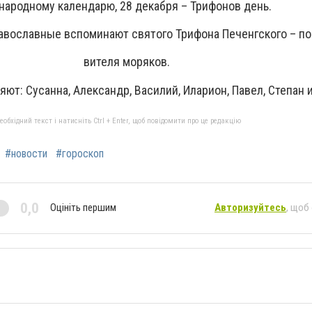
народному календарю, 28 декабря – Трифонов день.
авославные вспоминают святого Трифона Печенгского – п
вителя моряков.
яют: Сусанна, Александр, Василий, Иларион, Павел, Степан 
бхідний текст і натисніть Ctrl + Enter, щоб повідомити про це редакцію
#новости
#гороскоп
0,0
Оцініть першим
Авторизуйтесь
, щоб