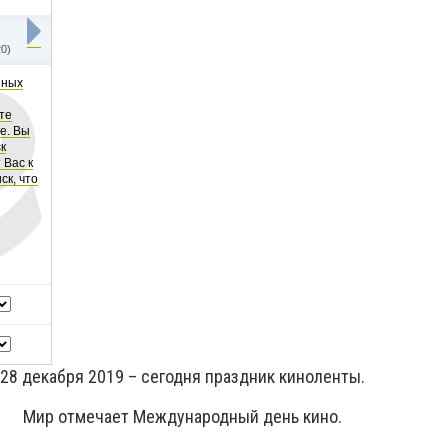
20)
шных
те
е. Вы
к
 Вас к
ск, что
28 декабря 2019 – сегодня праздник киноленты.
Мир отмечает Международный день кино.