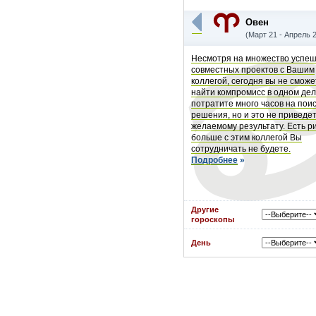
Овен
(Март 21 - Апрель 
Несмотря на множество успе
совместных проектов с Вашим
коллегой, сегодня вы не сможе
найти компромисс в одном дел
потратите много часов на поис
решения, но и это не приведет
желаемому результату. Есть ри
больше с этим коллегой Вы
сотрудничать не будете.
Подробнее
»
Другие
гороскопы
День