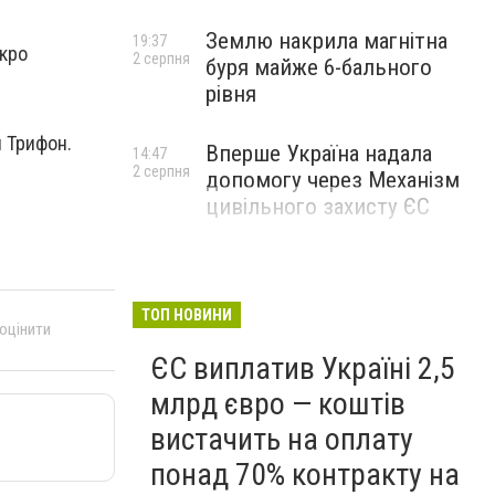
Землю накрила магнітна
19:37
окро
2 серпня
буря майже 6-бального
рівня
и Трифон.
Вперше Україна надала
14:47
2 серпня
допомогу через Механізм
цивільного захисту ЄС
ТОП НОВИНИ
 оцінити
ЄС виплатив Україні 2,5
млрд євро — коштів
вистачить на оплату
понад 70% контракту на