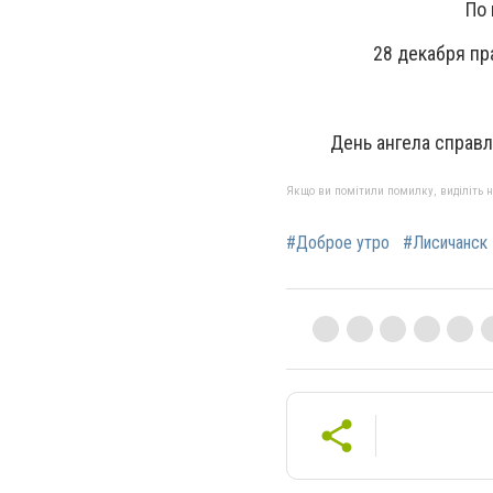
По 
28 декабря пр
День ангела справл
Якщо ви помітили помилку, виділіть нео
#Доброе утро
#Лисичанск