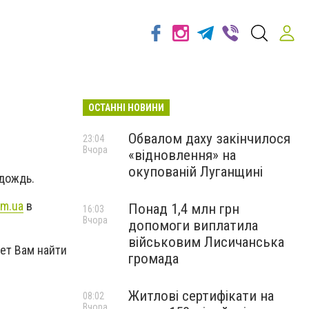
ОСТАННІ НОВИНИ
Обвалом даху закінчилося
23:04
Вчора
«відновлення» на
окупованій Луганщині
 дождь.
m.ua
в
Понад 1,4 млн грн
16:03
Вчора
допомоги виплатила
військовим Лисичанська
т Вам найти
громада
Житлові сертифікати на
08:02
Вчора