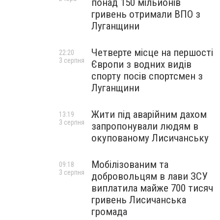
понад 150 мільйонів
гривень отримали ВПО з
Луганщини
Четверте місце на першості
22:20
3 серпня
Європи з водних видів
спорту посів спортсмен з
Луганщини
Жити під аварійним дахом
13:19
3 серпня
запропонували людям в
окупованому Лисичанську
Мобілізованим та
09:18
3 серпня
добровольцям в лави ЗСУ
виплатила майже 700 тисяч
гривень Лисичанська
громада