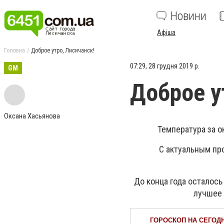
Новини
Афіша
Головна
Доброе утро, Лисичанск!
07:29, 28 грудня 2019 р.
GM
Доброе у
Оксана Хасьянова
Температура за о
С актуальным пр
До конца года осталось
лучшее 
ГОРОСКОП НА СЕГОД