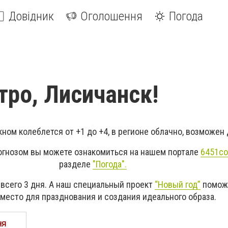
Довідник
Оголошення
Погода
тро, Лисичанск!
кном колеблется от +1 до +4, в регионе облачно, возможен
огнозом вы можете ознакомиться на нашем портале
6451co
разделе
"Погода".
 всего 3 дня. А наш специальный проект
“Новый год”
поможе
место для празднования и создания идеального образа.
НЯ