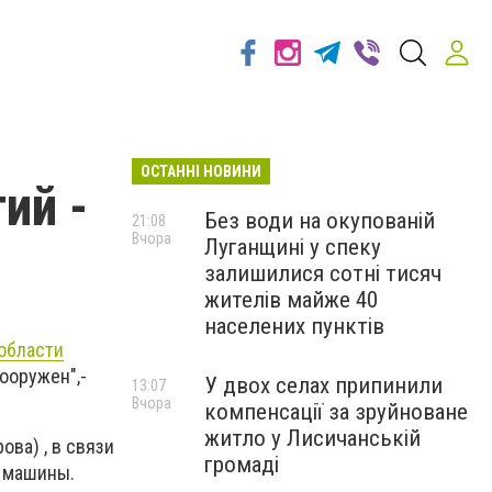
ОСТАННІ НОВИНИ
ий -
Без води на окупованій
21:08
Вчора
Луганщині у спеку
залишилися сотні тисяч
жителів майже 40
населених пунктів
 области
ооружен",-
У двох селах припинили
13:07
Вчора
компенсації за зруйноване
житло у Лисичанській
ова) , в связи
громаді
й машины.