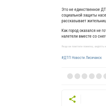
Это не единственное ДТ
социальной защиты насел
рассказывает жительниц
Как город оказался не г
налетели вместе со снег
Якщо ви помітили помилку, виділіть нео
#ДТП Новости Лисичанск