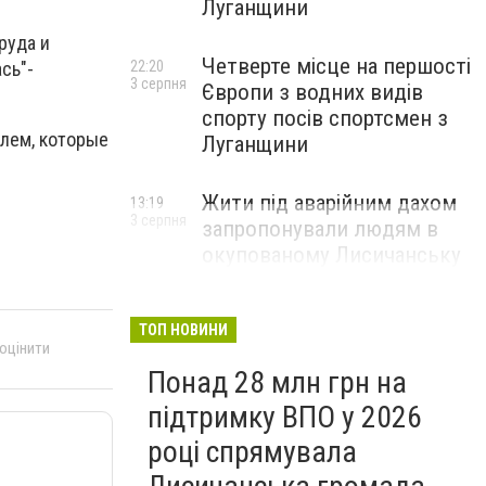
Луганщини
руда и
Четверте місце на першості
22:20
сь"-
3 серпня
Європи з водних видів
спорту посів спортсмен з
блем, которые
Луганщини
Жити під аварійним дахом
13:19
3 серпня
запропонували людям в
окупованому Лисичанську
ТОП НОВИНИ
 оцінити
Понад 28 млн грн на
підтримку ВПО у 2026
році спрямувала