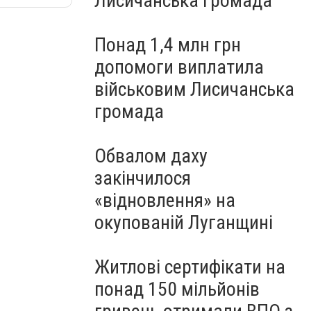
Лисичанська громада
Понад 1,4 млн грн
допомоги виплатила
військовим Лисичанська
громада
Обвалом даху
закінчилося
«відновлення» на
окупованій Луганщині
Житлові сертифікати на
понад 150 мільйонів