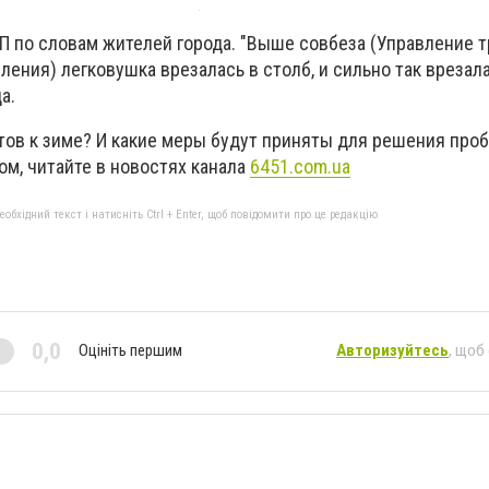
П по словам жителей города. "Выше совбеза (Управление т
ения) легковушка врезалась в столб, и сильно так врезала
а.
отов к зиме? И какие меры будут приняты для решения про
ом, читайте в новостях канала
6451.com.ua
бхідний текст і натисніть Ctrl + Enter, щоб повідомити про це редакцію
0,0
Оцініть першим
Авторизуйтесь
, щоб