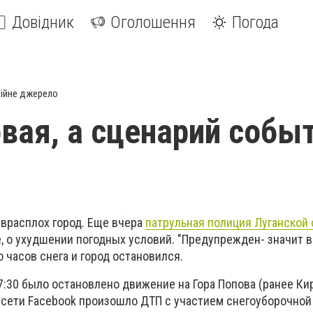
Довідник
Оголошення
Погода
ійне джерело
овая, а сценарий событ
 врасплох город. Еще вчера
патрульная полиция Луганской
 о ухудшении погодных условий. "Предупрежден- значит в
о часов снега и город остановился.
7:30 было остановлено движение на Гора Попова (ранее Кир
з сети Facebook произошло ДТП с участием снегоуборочно