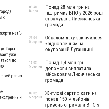
Понад 28 млн грн на
09:48
города
Вчора
підтримку ВПО у 2026 році
м к
спрямувала Лисичанська
громада
жертв нет",-
Обвалом даху закінчилося
23:04
5 серпня
«відновлення» на
 до Горы
окупованій Луганщині
вает уже
раться до
Понад 1,4 млн грн
16:03
ая.
5 серпня
допомоги виплатила
військовим Лисичанська
не всё равно
громада
ам.
Житлові сертифікати на
08:02
 экстренный
5 серпня
понад 150 мільйонів
гривень отримали ВПО з