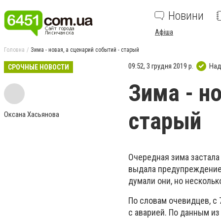
Новини
Афіша
Головна
Зима - новая, а сценарий событий - старый
09:52, 3 грудня 2019 р.
Над
СРОЧНЫЕ НОВОСТИ
Зима - н
старый
Оксана Хасьянова
Очередная зима застала
выдала предупреждение,
думали они, но нескольк
По словам очевидцев, с 
с аварией. По данным и