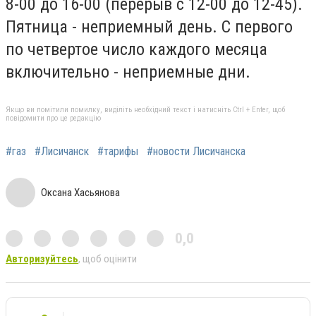
8-00 до 16-00 (перерыв с 12-00 до 12-45).
Пятница - неприемный день. С первого
по четвертое число каждого месяца
включительно - неприемные дни.
Якщо ви помітили помилку, виділіть необхідний текст і натисніть Ctrl + Enter, щоб
повідомити про це редакцію
#газ
#Лисичанск
#тарифы
#новости Лисичанска
Оксана Хасьянова
0,0
Авторизуйтесь
, щоб оцінити