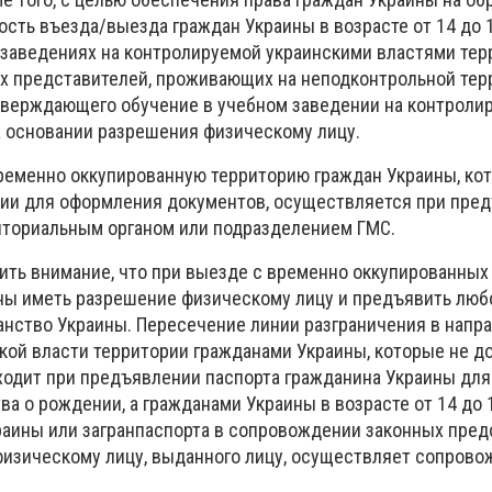
сть въезда/выезда граждан Украины в возрасте от 14 до 1
заведениях на контролируемой украинскими властями терр
 представителей, проживающих на неподконтрольной терр
тверждающего обучение в учебном заведении на контроли
а основании разрешения физическому лицу.
временно оккупированную территорию граждан Украины, ко
рии для оформления документов, осуществляется при пре
иториальным органом или подразделением ГМС.
ить внимание, что при выезде с временно оккупированных
ы иметь разрешение физическому лицу и предъявить люб
ство Украины. Пересечение линии разграничения в напр
кой власти территории гражданами Украины, которые не до
сходит при предъявлении паспорта гражданина Украины для
ва о рождении, а гражданами Украины в возрасте от 14 до 1
раины или загранпаспорта в сопровождении законных пред
изическому лицу, выданного лицу, осуществляет сопрово