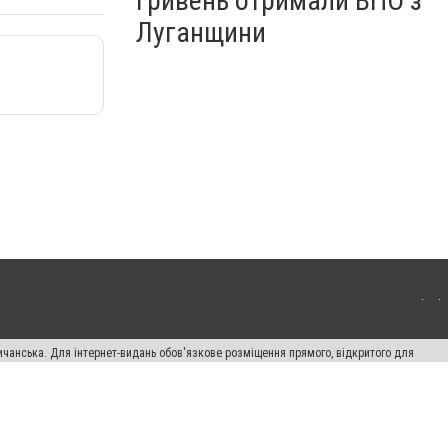
гривень отримали ВПО з
Луганщини
ичанська. Для інтернет-видань обов'язкове розміщення прямого, відкритого для
лама" публікуються на правах реклами.