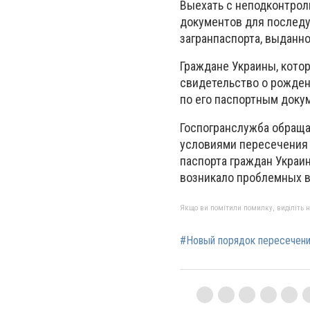
Выехать с неподконтрол
документов для последу
загранпаспорта, выданн
Граждане Украины, кото
свидетельство о рожден
по его паспортным доку
Госпогранслужба обраща
условиями пересечения 
паспорта граждан Украин
возникало проблемных в
Якщо ви помітили помилку, виділіть нео
#Новый порядок пересечени