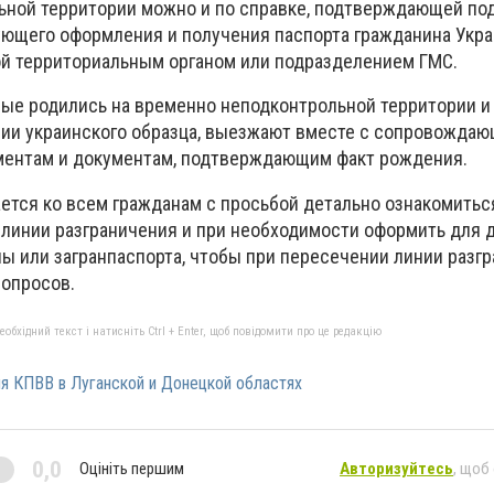
ьной территории можно и по справке, подтверждающей по
ющего оформления и получения паспорта гражданина Укра
ой территориальным органом или подразделением ГМС.
рые родились на временно неподконтрольной территории и
ии украинского образца, выезжают вместе с сопровождаю
ментам и документам, подтверждающим факт рождения.
ется ко всем гражданам с просьбой детально ознакомитьс
линии разграничения и при необходимости оформить для 
ы или загранпаспорта, чтобы при пересечении линии разг
опросов.
бхідний текст і натисніть Ctrl + Enter, щоб повідомити про це редакцію
я КПВВ в Луганской и Донецкой областях
0,0
Оцініть першим
Авторизуйтесь
, щоб