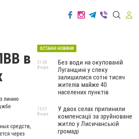
ОСТАННІ НОВИНИ
ПВВ в
Без води на окупованій
21:08
Вчора
Луганщині у спеку
х
залишилися сотні тисяч
жителів майже 40
населених пунктів
ез линию
лужбе
У двох селах припинили
13:07
Вчора
компенсації за зруйноване
житло у Лисичанській
тных средств,
громаді
ется через