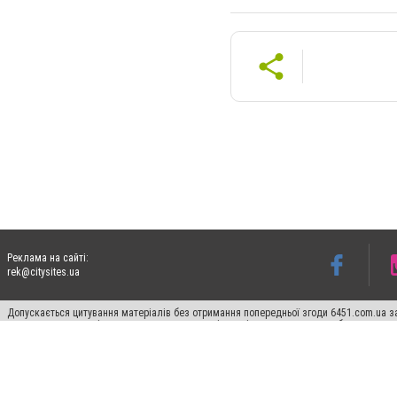
Реклама на сайті:
rek@citysites.ua
Допускається цитування матеріалів без отримання попередньої згоди 6451.com.ua за
пошукових систем гіперпосилання на цитовані статті не нижче другого абзацу в тек
Матеріали з плашками "Новини компаній", "Промо", "Партнерський матеріал", "Партнер