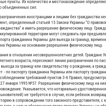
ные пункты. Их количество и местонахождение определяю
 объединенных сил.
разграничения иностранцами и лицами без гражданства н
ент, определенный статьей 15 Закона Украины "О правово
гражданства" и иметь разрешение физическому лицу. Гражд
ккупированной территории могут следовать при предъявл
порта гражданина Украины для выезда за границу, времен
на Украины на основании разрешения физическому лицу.
ания в отношении несовершеннолетних детей. Граждане У
летнего возраста, пересекают линию разграничения по пас
 выезда за границу или свидетельству о рождении, а граж
лет - по паспорту гражданина Украины или паспорту гражда
с соблюдением требований пунктов 3-6 Правил, предусмот
27 января 1995 №57. Разрешение физическому лицу на ни
ровождение. Указывается, что нотариально удостоверенно
сыновителей) не требуется в случае, если ребенок возвращ
торию в сопровождении того законного представителя, с 
е того, с целью обеспечения права граждан Украины на об