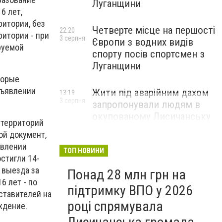
Луганщини
6 лет,
итории, без
Четверте місце на першості
22:20
итории - при
3 серпня
Європи з водних видів
руемой
спорту посів спортсмен з
Луганщини
торые
дъявлении
Жити під аварійним дахом
13:19
3 серпня
запропонували людям в
окупованому Лисичанську
 территорий
ой документ,
авлении
ТОП НОВИНИ
стигли 14-
 выезда за
Понад 28 млн грн на
6 лет - по
підтримку ВПО у 2026
ставителей на
році спрямувала
ждение.