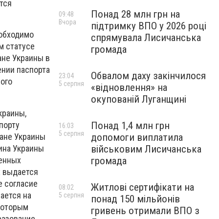
тся
Понад 28 млн грн на
09:48
Вчора
підтримку ВПО у 2026 році
еобходимо
спрямувала Лисичанська
м статусе
громада
ане Украины в
ении паспорта
Обвалом даху закінчилося
23:04
ного
5 серпня
«відновлення» на
окупованій Луганщині
краины,
порту
Понад 1,4 млн грн
16:03
5 серпня
дане Украины
допомоги виплатила
нина Украины
військовим Лисичанська
ренных
громада
х выдается
е согласие
Житлові сертифікати на
08:02
ается на
5 серпня
понад 150 мільйонів
которым
гривень отримали ВПО з
разование