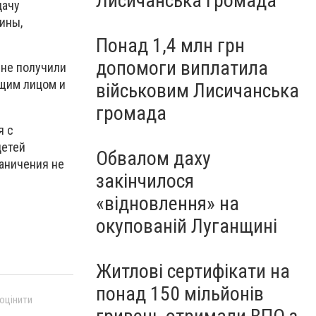
Лисичанська громада
дачу
ины,
Понад 1,4 млн грн
допомоги виплатила
 не получили
щим лицом и
військовим Лисичанська
громада
я с
детей
Обвалом даху
раничения не
закінчилося
«відновлення» на
окупованій Луганщині
Житлові сертифікати на
понад 150 мільйонів
 оцінити