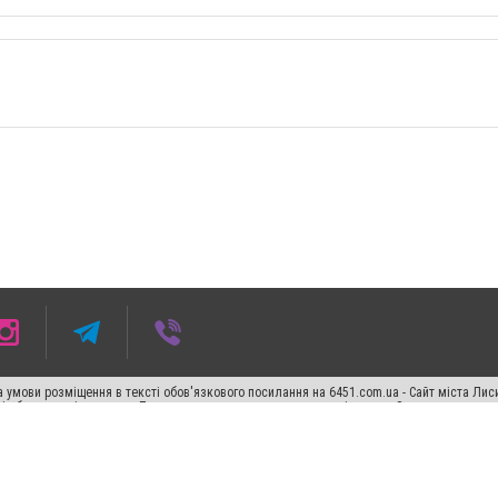
 умови розміщення в тексті обов'язкового посилання на 6451.com.ua - Сайт міста Лис
сті або в якості джерела. Порушення виняткових прав переслідується Законом.
ський спецпроєкт", "Політичні новини", "Пресреліз", "PR", "Офіційно", "Політична рек