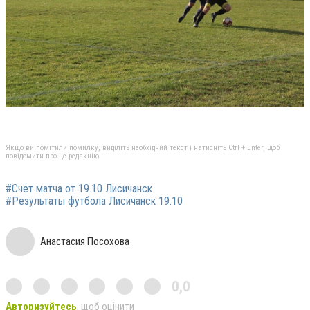
Якщо ви помітили помилку, виділіть необхідний текст і натисніть Ctrl + Enter, щоб
повідомити про це редакцію
#Счет матча от 19.10 Лисичанск
#Результаты футбола Лисичанск 19.10
Анастасия Посохова
0,0
Авторизуйтесь
, щоб оцінити