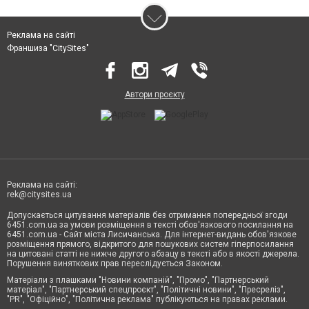
Реклама на сайті
Франшиза "CitySites"
Автори проєкту
Реклама на сайті:
rek@citysites.ua
Допускається цитування матеріалів без отримання попередньої згоди
6451.com.ua за умови розміщення в тексті обов'язкового посилання на
6451.com.ua - Сайт міста Лисичанська. Для інтернет-видань обов'язкове
розміщення прямого, відкритого для пошукових систем гіперпосилання
на цитовані статті не нижче другого абзацу в тексті або в якості джерела.
Порушення виняткових прав переслідується Законом.
Матеріали з плашками "Новини компаній", "Промо", "Партнерський
матеріал", "Партнерський спецпроєкт", "Політичні новини", "Пресреліз",
"PR", "Офіційно", "Політична реклама" публікуються на правах реклами.