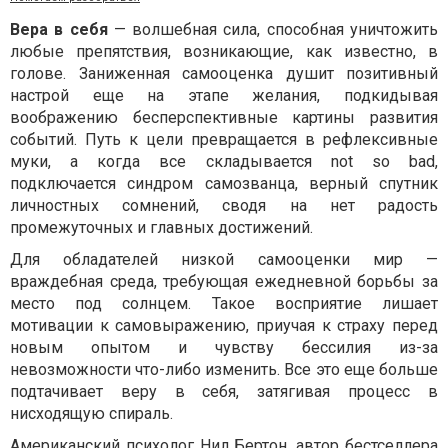
Вера в себя
— волшебная сила, способная уничтожить
любые препятствия, возникающие, как известно, в
голове. Заниженная самооценка душит позитивный
настрой еще на этапе желания, подкидывая
воображению бесперспективные картины развития
событий. Путь к цели превращается в рефлексивные
муки, а когда все складывается not so bad,
подключается синдром самозванца, верный спутник
личностных сомнений, сводя на нет радость
промежуточных и главных достижений.
Для обладателей низкой самооценки мир —
враждебная среда, требующая ежедневной борьбы за
место под солнцем. Такое восприятие лишает
мотивации к самовыражению, приучая к страху перед
новым опытом и чувству бессилия из-за
невозможности что-либо изменить. Все это еще больше
подтачивает веру в себя, затягивая процесс в
нисходящую спираль.
Американский психолог Нил Бертон, автор бестселлера