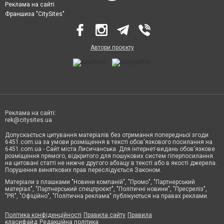
Реклама на сайті
Франшиза "CitySites"
Автори проєкту
Реклама на сайті:
rek@citysites.ua
Допускається цитування матеріалів без отримання попередньої згоди
6451.com.ua за умови розміщення в тексті обов'язкового посилання на
6451.com.ua - Сайт міста Лисичанська. Для інтернет-видань обов'язкове
розміщення прямого, відкритого для пошукових систем гіперпосилання
на цитовані статті не нижче другого абзацу в тексті або в якості джерела.
Порушення виняткових прав переслідується Законом.
Матеріали з плашками "Новини компаній", "Промо", "Партнерський
матеріал", "Партнерський спецпроєкт", "Політичні новини", "Пресреліз",
"PR", "Офіційно", "Політична реклама" публікуються на правах реклами.
Політика конфіденційності
Правила сайту
Правила
класифайд
Редакційна політика