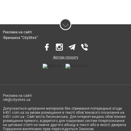
Реклама на сайті
Франшиза "CitySites"
Автори проєкту
Реклама на сайті:
rek@citysites.ua
Допускається цитування матеріалів без отримання попередньої згоди
6451.com.ua за умови розміщення в тексті обов'язкового посилання на
6451.com.ua - Сайт міста Лисичанська. Для інтернет-видань обов'язкове
розміщення прямого, відкритого для пошукових систем гіперпосилання
на цитовані статті не нижче другого абзацу в тексті або в якості джерела.
Порушення виняткових прав переслідується Законом.