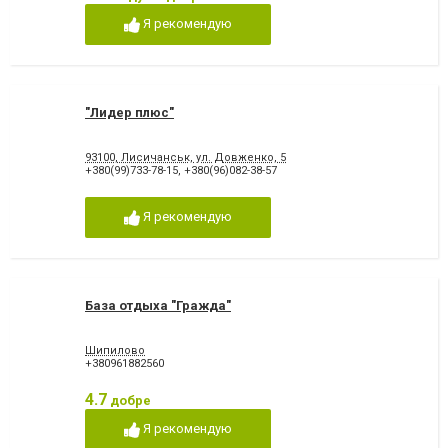
Я рекомендую
"Лидер плюс"
93100, Лисичанськ, ул. Довженко, 5
+380(99)733-78-15
,
+380(96)082-38-57
Я рекомендую
База отдыха "Гражда"
Шипилово
+380961882560
4.7
добре
Я рекомендую