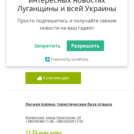
71100, Бердянськ, вулиця Італійська, 49-А, Готель "Чилі"
Луганщины и всей Украины
+380(67)105-44-80
,
+380(96)985-34-34
,
+380(95)785-34-34
,
+380(66)478-75-40
Просто подпишитесь и получайте свежие
Я рекомендую
новости на ваш гаджет
Запретить
Разрешить
Отдых на все сто, турагенство
Powered by SendPulse
Лисичанск, улица Владимира Сосюры, 356
+380992202323
Я рекомендую
Лесная поляна, туристическая база отдыха
Кременная, улица Санаторная, 23
+380(99)984-11-08
,
+380(50)929-17-05
11.33
дуже добре