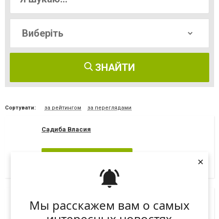
ЗНАЙТИ
Сортувати:
за рейтингом
за переглядами
Садиба Власия
Я рекомендую
×
Мы расскажем вам о самых
"Чили" & Айвенго
интересных новостях