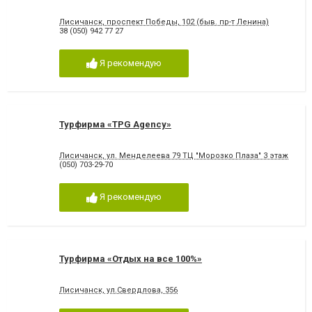
Лисичанск, проспект Победы, 102 (быв. пр-т Ленина)
38 (050) 942 77 27
Я рекомендую
Турфирма «TPG Agency»
Лисичанск, ул. Менделеева 79 ТЦ "Морозко Плаза" 3 этаж
(050) 703-29-70
Я рекомендую
Турфирма «Отдых на все 100%»
Лисичанск, ул.Свердлова, 356