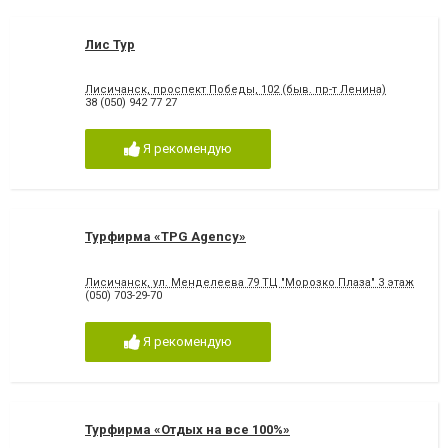
Лис Тур
Лисичанск, проспект Победы, 102 (быв. пр-т Ленина)
38 (050) 942 77 27
Я рекомендую
Турфирма «TPG Agency»
Лисичанск, ул. Менделеева 79 ТЦ "Морозко Плаза" 3 этаж
(050) 703-29-70
Я рекомендую
Турфирма «Отдых на все 100%»