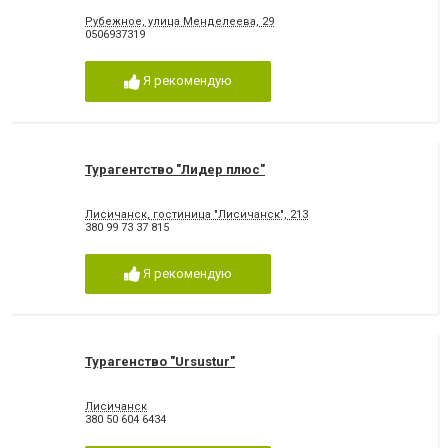
Рубежное, улица Менделеева, 29
0506937319
Я рекомендую
Турагентство "Лидер плюс"
Лисичанск, гостиница "Лисичанск", 213
380 99 73 37 815
Я рекомендую
Турагенство "Ursustur"
Лисичанск
380 50 604 6434