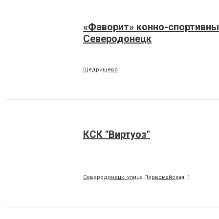
«Фаворит» конно-спортивны
Северодонецк
Щедрищево
КСК "Виртуоз"
Северодонецк, улица Первомайская, 1