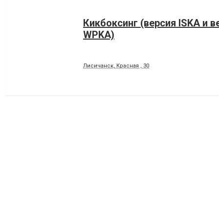
Кикбоксинг (версия ISKA и в
WPKA)
Лисичанск, Красная , 30