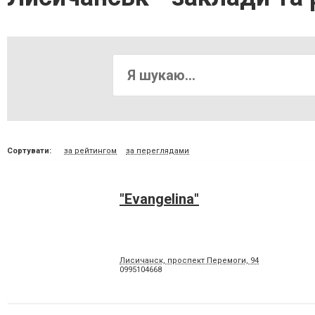
Сортувати:
за рейтингом
за переглядами
"Evangelina"
Лисичанск, проспект Перемоги, 94
0995104668