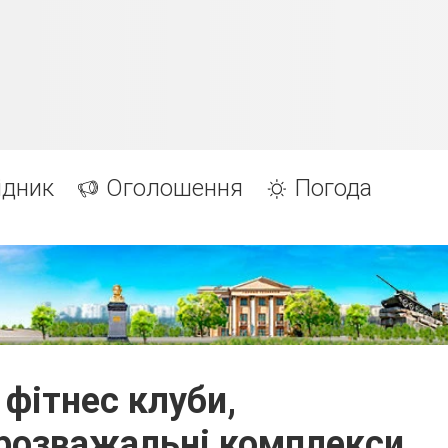
ідник
Оголошення
Погода
 фітнес клуби,
 розважальні комплекси