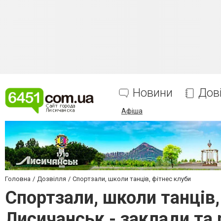
Новини
Дов
Афіша
Головна
Дозвілля
Спортзали, школи танців, фітнес клуби
Спортзали, школи танців,
Лисичанськ - заклади та