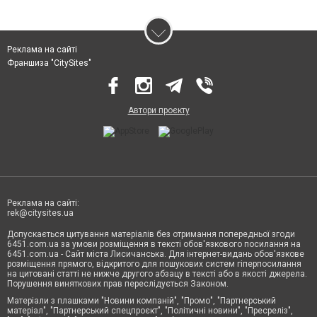
Реклама на сайті
Франшиза "CitySites"
Автори проєкту
Реклама на сайті:
rek@citysites.ua
Допускається цитування матеріалів без отримання попередньої згоди
6451.com.ua за умови розміщення в тексті обов'язкового посилання на
6451.com.ua - Сайт міста Лисичанська. Для інтернет-видань обов'язкове
розміщення прямого, відкритого для пошукових систем гіперпосилання
на цитовані статті не нижче другого абзацу в тексті або в якості джерела.
Порушення виняткових прав переслідується Законом.
Матеріали з плашками "Новини компаній", "Промо", "Партнерський
матеріал", "Партнерський спецпроєкт", "Політичні новини", "Пресреліз",