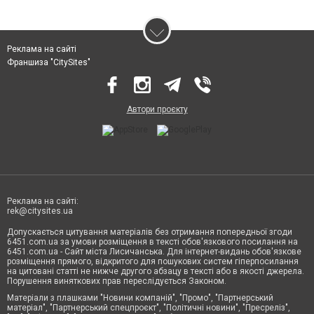
Реклама на сайті
Франшиза "CitySites"
Автори проєкту
Реклама на сайті:
rek@citysites.ua
Допускається цитування матеріалів без отримання попередньої згоди
6451.com.ua за умови розміщення в тексті обов'язкового посилання на
6451.com.ua - Сайт міста Лисичанська. Для інтернет-видань обов'язкове
розміщення прямого, відкритого для пошукових систем гіперпосилання
на цитовані статті не нижче другого абзацу в тексті або в якості джерела.
Порушення виняткових прав переслідується Законом.
Матеріали з плашками "Новини компаній", "Промо", "Партнерський
матеріал", "Партнерський спецпроєкт", "Політичні новини", "Пресреліз",