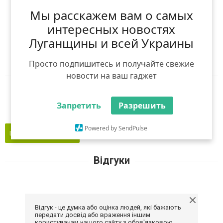
(
0
оцінок)
Мы расскажем вам о самых
Я рекомендую
интересных новостях
Луганщины и всей Украины
Ніхто ще не рекомендував
Авторизуйтесь
,
щоб оцінити і порекомендувати
Просто подпишитесь и получайте свежие
новости на ваш гаджет
Reddit
Telegram
Viber
WhatsApp
Запретить
Разрешить
Powered by SendPulse
Це моє підприємство
Відгуки
Відгук - це думка або оцінка людей, які бажають
передати досвід або враження іншим
користувачам нашого сайту з обов'язковою