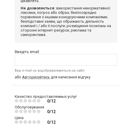
цікавлять.
Не дозволяється:
використання ненормативної
лексики, погроз або образ; безпосереднє
порівняння з іншими конкуруючими компаніями;
безпідставні заяви, що ображають діяльність
компанії і / або її послуги; розміщення посилань на
сторонні інтернет-ресурси; реклама та
самореклама.
Введіть email:
Ваш e-mail не відображатиметься на сайті
або
Авторизуйтесь
для написання відгуку
Качество предоставляемых услуг
0/12
Обслуговування
0/12
Цена
0/12