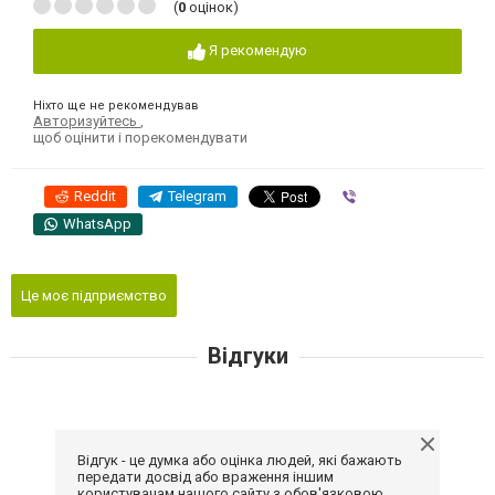
(
0
оцінок)
Я рекомендую
Ніхто ще не рекомендував
Авторизуйтесь
,
щоб оцінити і порекомендувати
Reddit
Telegram
Viber
WhatsApp
Це моє підприємство
Відгуки
Відгук - це думка або оцінка людей, які бажають
передати досвід або враження іншим
користувачам нашого сайту з обов'язковою