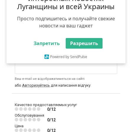
Коментарі призначені для спілкування та
Луганщины и всей Украины
обговорення, а також для роз'яснення питань, що
цікавлять.
Не дозволяється:
використання ненормативної
Просто подпишитесь и получайте свежие
лексики, погроз або образ; безпосереднє
новости на ваш гаджет
порівняння з іншими конкуруючими компаніями;
безпідставні заяви, що ображають діяльність
компанії і / або її послуги; розміщення посилань на
сторонні інтернет-ресурси; реклама та
Запретить
Разрешить
самореклама.
Powered by SendPulse
Введіть email:
Ваш e-mail не відображатиметься на сайті
або
Авторизуйтесь
для написання відгуку
Качество предоставляемых услуг
0/12
Обслуговування
0/12
Цена
0/12