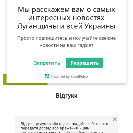
(
0
оцінок)
Мы расскажем вам о самых
Я рекомендую
интересных новостях
Луганщины и всей Украины
Ніхто ще не рекомендував
Авторизуйтесь
,
щоб оцінити і порекомендувати
Просто подпишитесь и получайте свежие
новости на ваш гаджет
Reddit
Telegram
Viber
WhatsApp
Запретить
Разрешить
Powered by SendPulse
Це моє підприємство
Відгуки
Відгук - це думка або оцінка людей, які бажають
передати досвід або враження іншим
користувачам нашого сайту з обов'язковою