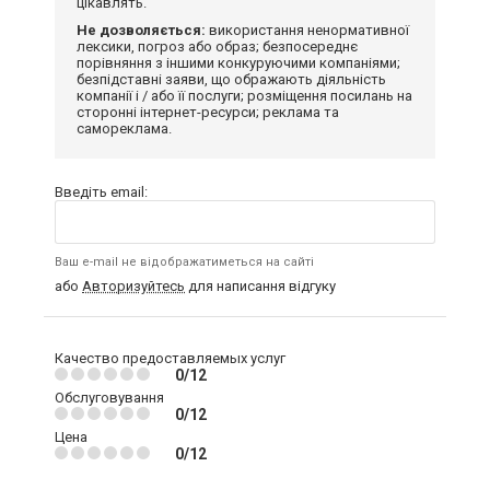
цікавлять.
Не дозволяється:
використання ненормативної
лексики, погроз або образ; безпосереднє
порівняння з іншими конкуруючими компаніями;
безпідставні заяви, що ображають діяльність
компанії і / або її послуги; розміщення посилань на
сторонні інтернет-ресурси; реклама та
самореклама.
Введіть email:
Ваш e-mail не відображатиметься на сайті
або
Авторизуйтесь
для написання відгуку
Качество предоставляемых услуг
0/12
Обслуговування
0/12
Цена
0/12