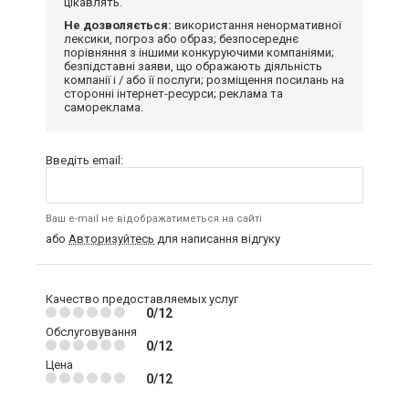
цікавлять.
Не дозволяється:
використання ненормативної
лексики, погроз або образ; безпосереднє
порівняння з іншими конкуруючими компаніями;
безпідставні заяви, що ображають діяльність
компанії і / або її послуги; розміщення посилань на
сторонні інтернет-ресурси; реклама та
самореклама.
Введіть email:
Ваш e-mail не відображатиметься на сайті
або
Авторизуйтесь
для написання відгуку
Качество предоставляемых услуг
0/12
Обслуговування
0/12
Цена
0/12