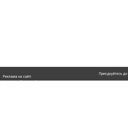
Приєднуйтесь до 
Реклама на сайті
Франшиза "CitySites"
Автори проєкту
Реклама на сайті:
Допускається цит
rek@citysites.ua
тексті обов'язко
розміщення прямо
абзацу в тексті 
Матеріали з плаш
"Політичні новини