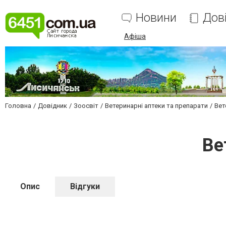
Новини
Дов
Афіша
Головна
Довідник
Зоосвіт
Ветеринарні аптеки та препарати
Вет
Ве
Опис
Відгуки