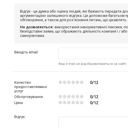
Відгук - це думка або оцінка людей, які бажають передати 
аргументацією залишеного відгука. Це допоможе багатьом пр
обговорення, а також для роз'яснення питань, що цікавлять.
Не дозволяється:
використання ненормативної лексики, по
безпідставні заяви, що ображають діяльність компанії і / або
самореклама.
Введіть email:
Ваш e-mail не відображатиметься на сайті
Качество
0/12
предоставляемых
услуг
Обслуговування
0/12
Цена
0/12
Відгук: