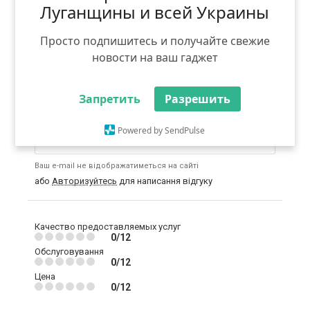
цікавлять.
Луганщины и всей Украины
Не дозволяється:
використання ненормативної
лексики, погроз або образ; безпосереднє
Просто подпишитесь и получайте свежие
порівняння з іншими конкуруючими компаніями;
безпідставні заяви, що ображають діяльність
новости на ваш гаджет
компанії і / або її послуги; розміщення посилань на
сторонні інтернет-ресурси; реклама та
самореклама.
Запретить
Разрешить
Введіть email:
Powered by SendPulse
Ваш e-mail не відображатиметься на сайті
або
Авторизуйтесь
для написання відгуку
Качество предоставляемых услуг
0/12
Обслуговування
0/12
Цена
0/12