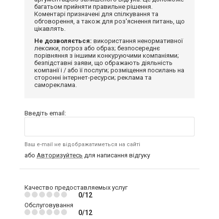
багатьом прийняти правильне рішення.
Коментарі призначені для спілкування та
обговорення, а також для роз'яснення питань, що
цікавлять.
Не дозволяється:
використання ненормативної
лексики, погроз або образ; безпосереднє
порівняння з іншими конкуруючими компаніями;
безпідставні заяви, що ображають діяльність
компанії і / або її послуги; розміщення посилань на
сторонні інтернет-ресурси; реклама та
самореклама.
Введіть email:
Ваш e-mail не відображатиметься на сайті
або
Авторизуйтесь
для написання відгуку
Качество предоставляемых услуг
0/12
Обслуговування
0/12