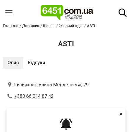
Головна
Довідник
Шопінг
Жіночий одяг
ASTI
ASTI
Опис
Відгуки
Лисичанск, улица Менделеева, 79
+380 66 014 87 42
×
Оцініть першим
(
0
оцінок)