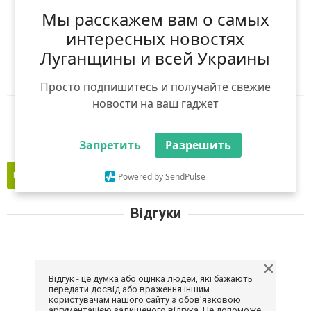
Мы расскажем вам о самых
Я рекомендую
интересных новостях
Луганщины и всей Украины
Ніхто ще не рекомендував
Авторизуйтесь
,
щоб оцінити і порекомендувати
Просто подпишитесь и получайте свежие
новости на ваш гаджет
Reddit
Telegram
Viber
WhatsApp
Запретить
Разрешить
Це моє підприємство
Powered by SendPulse
Відгуки
Відгук - це думка або оцінка людей, які бажають
передати досвід або враження іншим
користувачам нашого сайту з обов'язковою
аргументацією залишеного відгука. Це допоможе