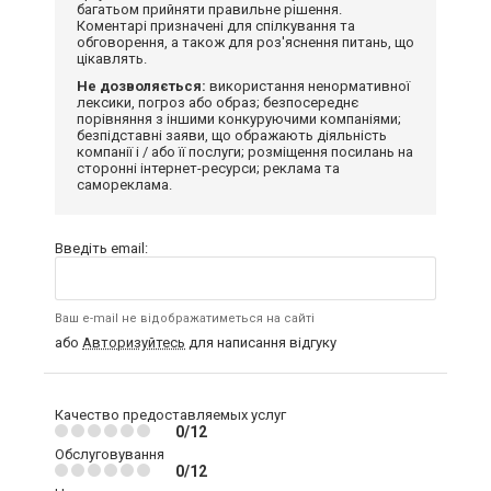
багатьом прийняти правильне рішення.
Коментарі призначені для спілкування та
обговорення, а також для роз'яснення питань, що
цікавлять.
Не дозволяється:
використання ненормативної
лексики, погроз або образ; безпосереднє
порівняння з іншими конкуруючими компаніями;
безпідставні заяви, що ображають діяльність
компанії і / або її послуги; розміщення посилань на
сторонні інтернет-ресурси; реклама та
самореклама.
Введіть email:
Ваш e-mail не відображатиметься на сайті
або
Авторизуйтесь
для написання відгуку
Качество предоставляемых услуг
0/12
Обслуговування
0/12