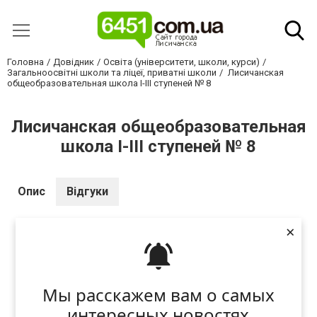
Головна
Довідник
Освіта (університети, школи, курси)
Загальноосвітні школи та ліцеї, приватні школи
Лисичанская
общеобразовательная школа I-III ступеней № 8
Лисичанская общеобразовательная
школа I-III ступеней № 8
Опис
Відгуки
×
Відгук - це думка або оцінка людей, які бажають
передати досвід або враження іншим
Мы расскажем вам о самых
користувачам нашого сайту з обов'язковою
аргументацією залишеного відгука. Це допоможе
интересных новостях