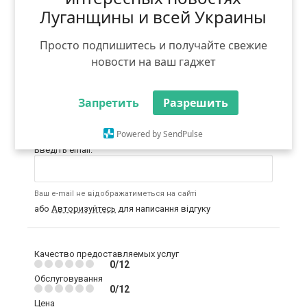
багатьом прийняти правильне рішення.
Луганщины и всей Украины
Коментарі призначені для спілкування та
обговорення, а також для роз'яснення питань, що
цікавлять.
Просто подпишитесь и получайте свежие
Не дозволяється:
використання ненормативної
лексики, погроз або образ; безпосереднє
новости на ваш гаджет
порівняння з іншими конкуруючими компаніями;
безпідставні заяви, що ображають діяльність
компанії і / або її послуги; розміщення посилань на
сторонні інтернет-ресурси; реклама та
Запретить
Разрешить
самореклама.
Powered by SendPulse
Введіть email:
Ваш e-mail не відображатиметься на сайті
або
Авторизуйтесь
для написання відгуку
Качество предоставляемых услуг
0/12
Обслуговування
0/12
Цена