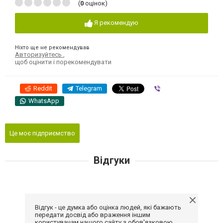
(
0
оцінок)
Я рекомендую
Ніхто ще не рекомендував
Авторизуйтесь
,
щоб оцінити і порекомендувати
Reddit
Telegram
Viber
WhatsApp
Це моє підприємство
Відгуки
Відгук - це думка або оцінка людей, які бажають
передати досвід або враження іншим
користувачам нашого сайту з обов'язковою