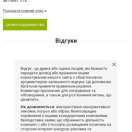
автомат, ста...
Показати повний опис
Це моє підприємство
Відгуки
Відгук - це думка або оцінка людей, які бажають
передати досвід або враження іншим
користувачам нашого сайту з обов'язковою
аргументацією залишеного відгука. Це допоможе
багатьом прийняти правильне рішення.
Коментарі призначені для спілкування та
обговорення, а також для роз'яснення питань, що
цікавлять.
Не дозволяється:
використання ненормативної
лексики, погроз або образ; безпосереднє
порівняння з іншими конкуруючими компаніями;
безпідставні заяви, що ображають діяльність
компанії і / або її послуги; розміщення посилань на
сторонні інтернет-ресурси; реклама та