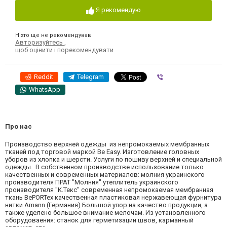
Я рекомендую
Ніхто ще не рекомендував
Авторизуйтесь
,
щоб оцінити і порекомендувати
Reddit
Telegram
Viber
WhatsApp
Про нас
Производство верхней одежды из непромокаемых мембранных
тканей под торговой маркой Be Easy. Изготовление головных
уборов из хлопка и шерсти. Услуги по пошиву верхней и специальной
одежды. В собственном производстве использование только
качественных и современных материалов: молния украинского
производителя ПРАТ "Молния" утеплитель украинского
производителя "К.Текс" современная непромокаемая мембранная
ткань BePORTex качественная пластиковая нержавеющая фурнитура
нитки Amann (Германия) Большой упор на качество продукции, а
также уделено большое внимание мелочам. Из установленного
оборудоваения: станок для герметизации швов, карманный