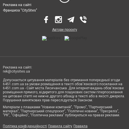
Реклама на сайті
Франшиза "CitySites"
Автори проєкту
Реклама на сайті:
rek@citysites.ua
Допускається цитування матеріалів без отримання попередньої згоди
6451.com.ua за умови розміщення в тексті обов'язкового посилання на
6451.com.ua - Сайт міста Лисичанська. Для інтернет-видань обов'язкове
розміщення прямого, відкритого для пошукових систем гіперпосилання
на цитовані статті не нижче другого абзацу в тексті або в якості джерела.
Порушення виняткових прав переслідується Законом.
Матеріали з плашками "Новини компаній", "Промо", "Партнерський
матеріал", "Партнерський спецпроєкт", "Політичні новини", "Пресреліз",
"PR", "Офіційно", "Політична реклама" публікуються на правах реклами.
Політика конфіденційності
Правила сайту
Правила